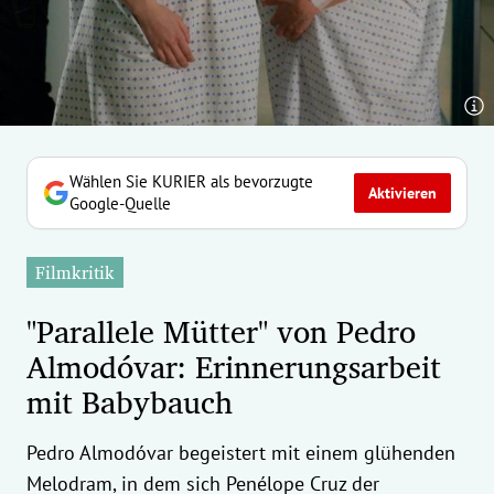
erreich Untermenü
rt Untermenü
tschaft Untermenü
rs Untermenü
Wählen Sie KURIER als bevorzugte
Aktivieren
Google-Quelle
izeit Untermenü
Filmkritik
undheit Untermenü
"Parallele Mütter" von Pedro
tur Untermenü
Almodóvar: Erinnerungsarbeit
mit Babybauch
nung Untermenü
ilität Untermenü
Pedro Almodóvar begeistert mit einem glühenden
Melodram, in dem sich Penélope Cruz der