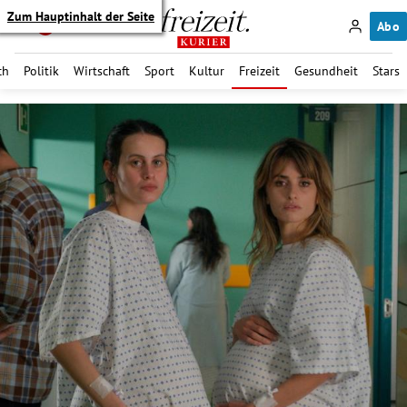
Zum Hauptinhalt der Seite
Abo
ch
Politik
Wirtschaft
Sport
Kultur
Freizeit
Gesundheit
Stars
itik Untermenü