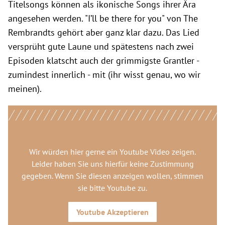
Titelsongs können als ikonische Songs ihrer Ära
angesehen werden. "I’ll be there for you" von The
Rembrandts gehört aber ganz klar dazu. Das Lied
versprüht gute Laune und spätestens nach zwei
Episoden klatscht auch der grimmigste Grantler -
zumindest innerlich - mit (ihr wisst genau, wo wir
meinen).
Wir würden hier gerne
ein Youtube Video
zeigen.
Leider haben Sie uns hierfür keine Zustimmung
gegeben. Wenn Sie diesen anzeigen wollen, stimmen
sie bitte
Youtube
zu.
Youtube
Akzeptieren