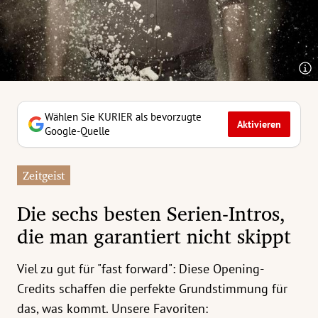
erreich Untermenü
rt Untermenü
tschaft Untermenü
rs Untermenü
Wählen Sie KURIER als bevorzugte
Aktivieren
Google-Quelle
izeit Untermenü
Zeitgeist
undheit Untermenü
Die sechs besten Serien-Intros,
tur Untermenü
die man garantiert nicht skippt
nung Untermenü
Viel zu gut für "fast forward": Diese Opening-
ilität Untermenü
Credits schaffen die perfekte Grundstimmung für
das, was kommt. Unsere Favoriten: