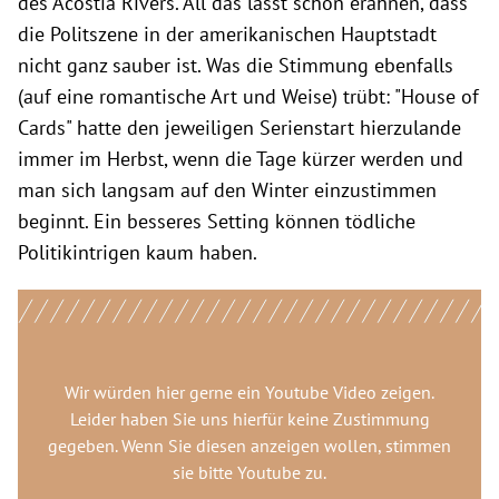
des Acostia Rivers. All das lässt schon erahnen, dass
die Politszene in der amerikanischen Hauptstadt
nicht ganz sauber ist. Was die Stimmung ebenfalls
(auf eine romantische Art und Weise) trübt: "House of
Cards" hatte den jeweiligen Serienstart hierzulande
immer im Herbst, wenn die Tage kürzer werden und
man sich langsam auf den Winter einzustimmen
beginnt. Ein besseres Setting können tödliche
Politikintrigen kaum haben.
Wir würden hier gerne
ein Youtube Video
zeigen.
Leider haben Sie uns hierfür keine Zustimmung
gegeben. Wenn Sie diesen anzeigen wollen, stimmen
sie bitte
Youtube
zu.