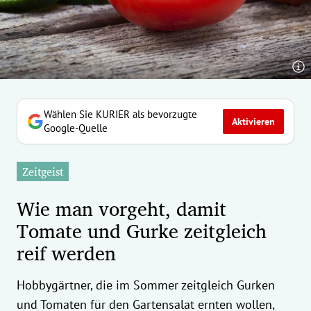
erreich Untermenü
rt Untermenü
tschaft Untermenü
rs Untermenü
Wählen Sie KURIER als bevorzugte
Aktivieren
Google-Quelle
izeit Untermenü
Zeitgeist
undheit Untermenü
Wie man vorgeht, damit
tur Untermenü
Tomate und Gurke zeitgleich
reif werden
nung Untermenü
ilität Untermenü
Hobbygärtner, die im Sommer zeitgleich Gurken
und Tomaten für den Gartensalat ernten wollen,