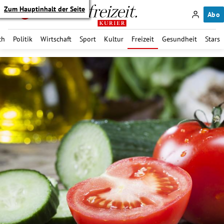
Zum Hauptinhalt der Seite
Abo
ch
Politik
Wirtschaft
Sport
Kultur
Freizeit
Gesundheit
Stars
itik Untermenü