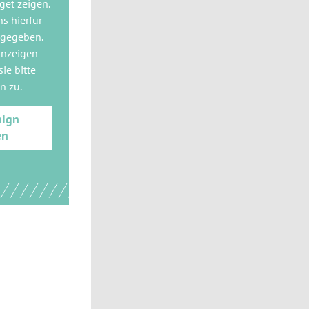
get
zeigen.
ns hierfür
 gegeben.
anzeigen
ie bitte
gn
zu.
aign
en