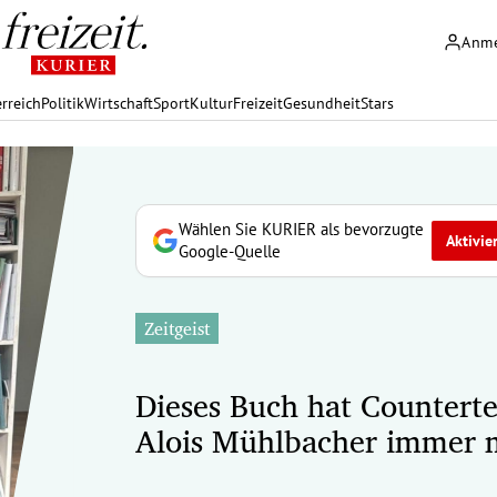
Anm
rreich
Politik
Wirtschaft
Sport
Kultur
Freizeit
Gesundheit
Stars
Wählen Sie KURIER als bevorzugte
Aktivie
Google-Quelle
Zeitgeist
Dieses Buch hat Countert
Alois Mühlbacher immer 