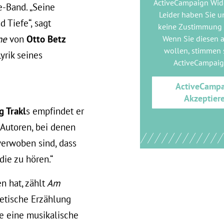
ActiveCampaign Wid
e-Band. „Seine
Leider haben Sie u
 Tiefe“, sagt
keine Zustimmung
ne
von
Otto Betz
Wenn Sie diesen 
wollen, stimmen s
yrik seines
ActiveCampai
ActiveCamp
Akzeptier
g Trakl
s empfindet er
 Autoren, bei denen
erwoben sind, dass
die zu hören.“
n hat, zählt
Am
oetische Erzählung
ie eine musikalische