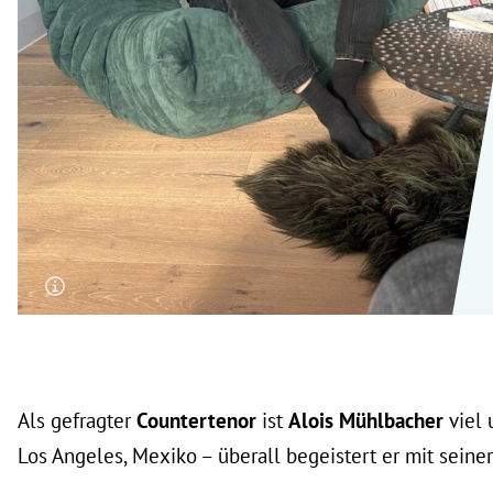
rt Untermenü
schaft Untermenü
s Untermenü
zeit Untermenü
undheit Untermenü
tur Untermenü
nung Untermenü
lität Untermenü
Als gefragter
Countertenor
ist
Alois Mühlbacher
viel 
Los Angeles, Mexiko – überall begeistert er mit sein