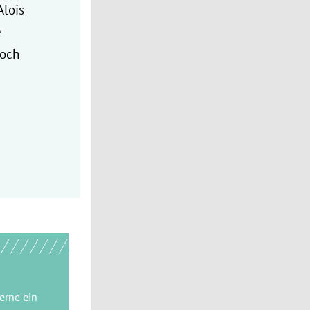
Alois
e
noch
gerne
ein