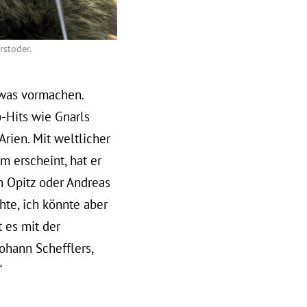
rstoder.
was vormachen.
p-Hits wie Gnarls
Arien. Mit weltlicher
m erscheint, hat er
n Opitz oder Andreas
hte, ich könnte aber
 es mit der
ohann Schefflers,
“