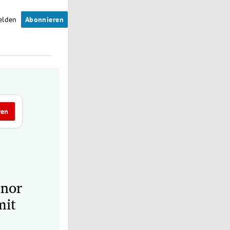
elden
Abonnieren
ren
enor
mit