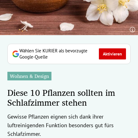
erreich Untermenü
rt Untermenü
tschaft Untermenü
rs Untermenü
Wählen Sie KURIER als bevorzugte
Aktivieren
Google-Quelle
izeit Untermenü
Wohnen & Design
undheit Untermenü
Diese 10 Pflanzen sollten im
tur Untermenü
Schlafzimmer stehen
nung Untermenü
Gewisse Pflanzen eignen sich dank ihrer
ilität Untermenü
luftreinigenden Funktion besonders gut fürs
Schlafzimmer.