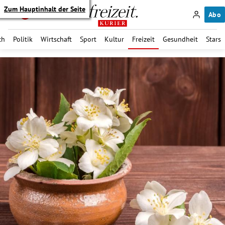
Zum Hauptinhalt der Seite
Abo
ch
Politik
Wirtschaft
Sport
Kultur
Freizeit
Gesundheit
Stars
itik Untermenü