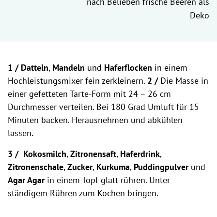
nach Belieben frische Beeren als
Deko
1 / Datteln
,
Mandeln
und
Haferflocken
in einem
Hochleistungsmixer fein zerkleinern.
2 /
Die Masse in
einer gefetteten Tarte-Form mit 24 – 26 cm
Durchmesser verteilen. Bei 180 Grad Umluft für 15
Minuten backen. Herausnehmen und abkühlen
lassen.
3 /
Kokosmilch
,
Zitronensaft
,
Haferdrink
,
Zitronenschale
,
Zucker
,
Kurkuma
,
Puddingpulver
und
Agar Agar
in einem Topf glatt rühren. Unter
ständigem Rühren zum Kochen bringen.