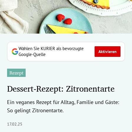
erreich Untermenü
rt Untermenü
tschaft Untermenü
rs Untermenü
Wählen Sie KURIER als bevorzugte
Aktivieren
Google-Quelle
izeit Untermenü
Rezept
undheit Untermenü
Dessert-Rezept: Zitronentarte
tur Untermenü
Ein veganes Rezept für Alltag, Familie und Gäste:
nung Untermenü
So gelingt Zitronentarte.
ilität Untermenü
17.02.25