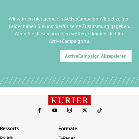
Wir würden hier gerne
ein ActiveCampaign Widget
zeigen.
Leider haben Sie uns hierfür keine Zustimmung gegeben.
Wenn Sie diesen anzeigen wollen, stimmen sie bitte
ActiveCampaign
zu.
ActiveCampaign
Akzeptieren
Ressorts
Formate
Politik
E-Paper