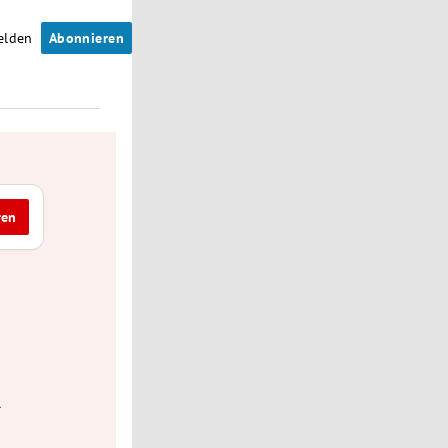
elden
Abonnieren
ren
l