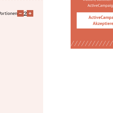
ActiveCampai
2
Portionen
ActiveCamp
Akzeptier