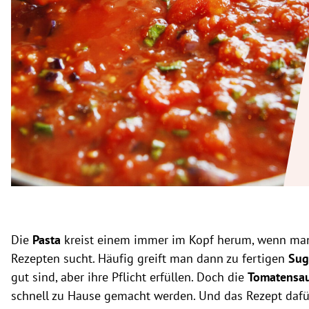
rt Untermenü
schaft Untermenü
s Untermenü
zeit Untermenü
undheit Untermenü
tur Untermenü
nung Untermenü
Die
Pasta
kreist einem immer im Kopf herum, wenn man
lität Untermenü
Rezepten sucht. Häufig greift man dann zu fertigen
Sug
gut sind, aber ihre Pflicht erfüllen. Doch die
Tomatensa
schnell zu Hause gemacht werden. Und das Rezept daf