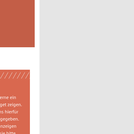
gerne
ein
get
zeigen.
ns hierfür
 gegeben.
anzeigen
ie bitte