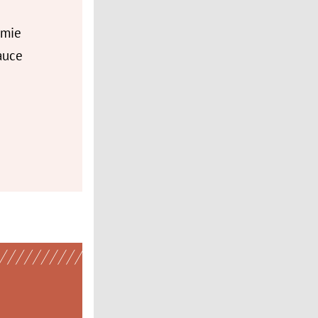
amie
auce