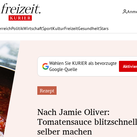
Anm
rreich
Politik
Wirtschaft
Sport
Kultur
Freizeit
Gesundheit
Stars
Wählen Sie KURIER als bevorzugte
Aktivie
Google-Quelle
Rezept
Nach Jamie Oliver:
Tomatensauce blitzschnel
selber machen