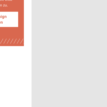
gn
zu.
aign
en