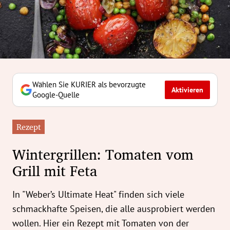
erreich Untermenü
rt Untermenü
tschaft Untermenü
rs Untermenü
Wählen Sie KURIER als bevorzugte
Aktivieren
Google-Quelle
izeit Untermenü
Rezept
undheit Untermenü
Wintergrillen: Tomaten vom
tur Untermenü
Grill mit Feta
nung Untermenü
In "Weber’s Ultimate Heat" finden sich viele
ilität Untermenü
schmackhafte Speisen, die alle ausprobiert werden
wollen. Hier ein Rezept mit Tomaten von der