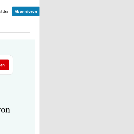
elden
Abonnieren
ren
von