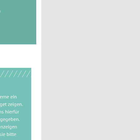
n
gerne
ein
get
zeigen.
ns hierfür
 gegeben.
anzeigen
ie bitte