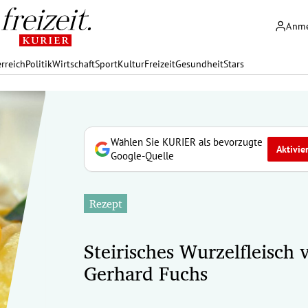
Anm
rreich
Politik
Wirtschaft
Sport
Kultur
Freizeit
Gesundheit
Stars
Wählen Sie KURIER als bevorzugte
Aktivie
Google-Quelle
Rezept
Steirisches Wurzelfleisch 
Gerhard Fuchs