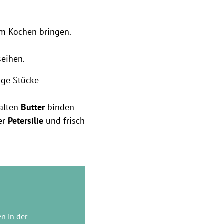
m Kochen bringen.
seihen.
lige Stücke
kalten
Butter
binden
her
Petersilie
und frisch
en in der