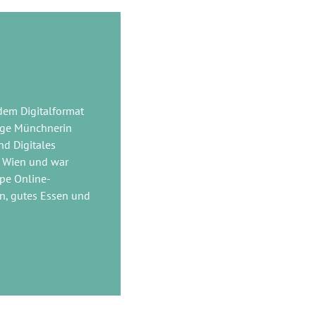
, dem Digitalformat
tige Münchnerin
nd Digitales
 Wien und war
pe Online-
en, gutes Essen und