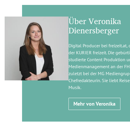
Über Veronika
Dienersberger
Digital Producer bei freizeit.at
der KURIER freizeit. Die gebür
studierte Content Produktion u
Medienmanagement an der FH
zuletzt bei der MG Mediengrup
Chefredakteurin. Sie liebt Reis
Musik.
Mehr von Veronika