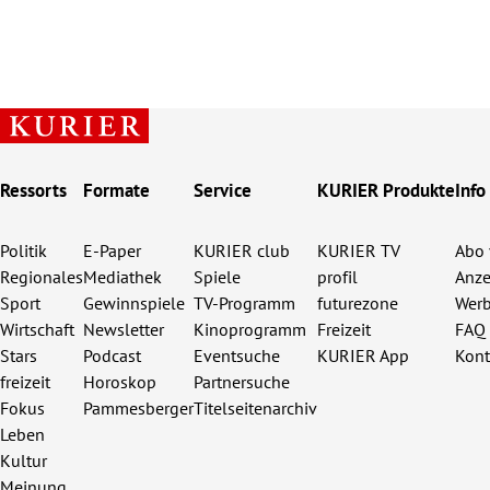
Ressorts
Formate
Service
KURIER Produkte
Info
Politik
E-Paper
KURIER club
KURIER TV
Abo 
Regionales
Mediathek
Spiele
profil
Anze
Sport
Gewinnspiele
TV-Programm
futurezone
Werb
Wirtschaft
Newsletter
Kinoprogramm
Freizeit
FAQ
Stars
Podcast
Eventsuche
KURIER App
Kont
freizeit
Horoskop
Partnersuche
Fokus
Pammesberger
Titelseitenarchiv
Leben
Kultur
Meinung