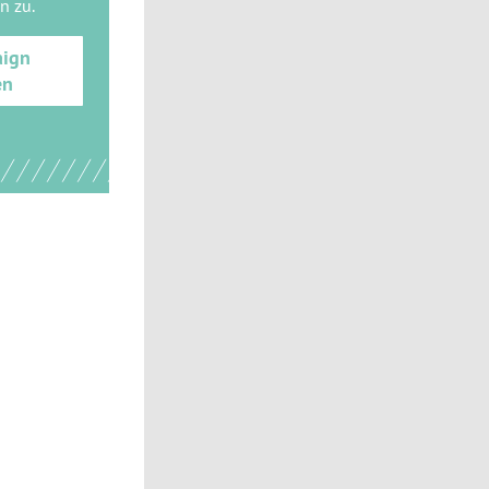
gn
zu.
aign
en