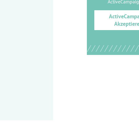
ActiveCampai
ActiveCamp
Akzeptier