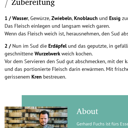
Zubereitung
1 /
Wasser
, Gewürze,
Zwiebeln
,
Knoblauch
und
Essig
zu
Das Fleisch einlegen und langsam weich garen.
Wenn das Fleisch weich ist, herausnehmen, den Sud ab
2 /
Nun im Sud die
Erdäpfel
und das geputzte, in gefäl
geschnittene
Wurzelwerk
weich kochen.
Vor dem Servieren den Sud gut abschmecken, mit der 
und das portionierte Fleisch darin erwärmen. Mit frisc
gerissenem
Kren
bestreuen.
About
Gerhard Fuchs ist fürs Ess