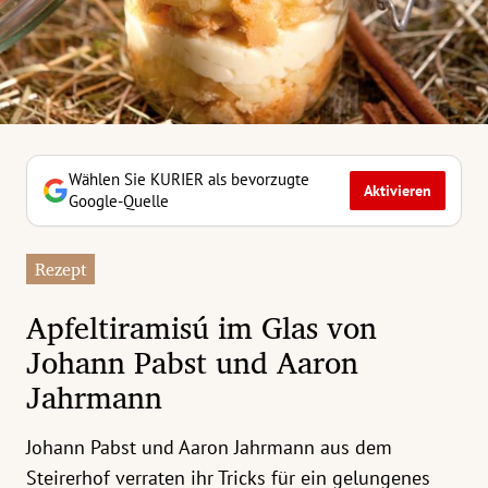
erreich Untermenü
rt Untermenü
tschaft Untermenü
rs Untermenü
Wählen Sie KURIER als bevorzugte
Aktivieren
Google-Quelle
izeit Untermenü
Rezept
undheit Untermenü
Apfeltiramisú im Glas von
tur Untermenü
Johann Pabst und Aaron
Jahrmann
nung Untermenü
ilität Untermenü
Johann Pabst und Aaron Jahrmann aus dem
Steirerhof verraten ihr Tricks für ein gelungenes