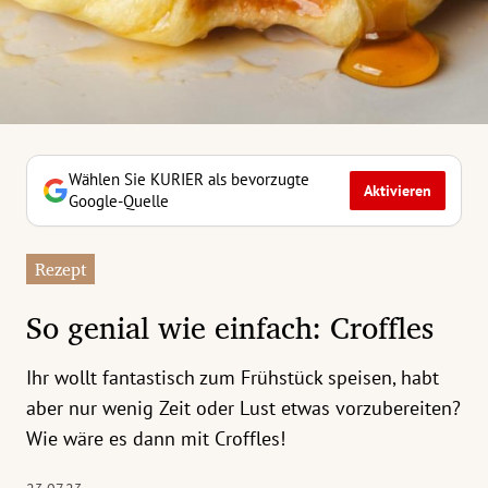
erreich Untermenü
rt Untermenü
tschaft Untermenü
rs Untermenü
Wählen Sie KURIER als bevorzugte
Aktivieren
Google-Quelle
izeit Untermenü
Rezept
undheit Untermenü
So genial wie einfach: Croffles
tur Untermenü
Ihr wollt fantastisch zum Frühstück speisen, habt
nung Untermenü
aber nur wenig Zeit oder Lust etwas vorzubereiten?
ilität Untermenü
Wie wäre es dann mit Croffles!