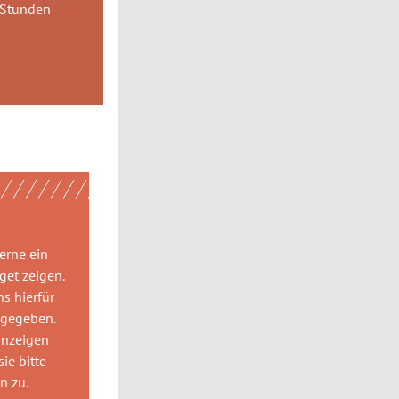
 Stunden
gerne
ein
get
zeigen.
ns hierfür
 gegeben.
anzeigen
ie bitte
gn
zu.