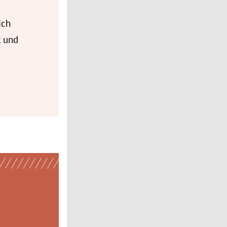
ich
t und