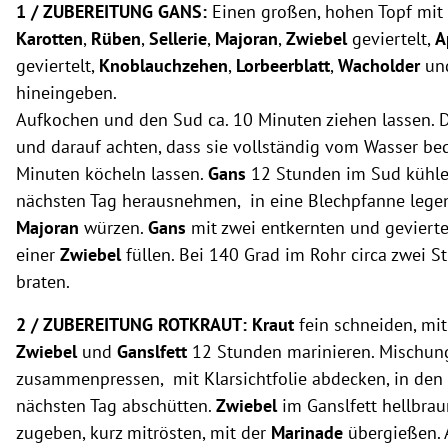
1
/
ZUBEREITUNG GANS:
Einen großen, hohen Topf mit 
Karotten
,
Rüben
,
Sellerie
,
Majoran
,
Zwiebel
geviertelt,
A
geviertelt,
Knoblauchzehen
,
Lorbeerblatt
,
Wacholder
u
hineingeben.
Aufkochen und den Sud ca. 10 Minuten ziehen lassen. 
und darauf achten, dass sie vollständig vom Wasser bede
Minuten köcheln lassen.
Gans
12 Stunden im Sud kühle
nächsten Tag herausnehmen, in eine Blechpfanne lege
Majoran
würzen.
Gans
mit zwei entkernten und geviert
einer
Zwiebel
füllen. Bei 140 Grad im Rohr circa zwei 
braten.
2 / ZUBEREITUNG
ROTKRAUT
:
Kraut
fein schneiden, mi
Zwiebel
und
Ganslfett
12 Stunden marinieren. Mischun
zusammenpressen, mit Klarsichtfolie abdecken, in den 
nächsten Tag abschütten.
Zwiebel
im
Ganslfett
hellbrau
zugeben, kurz mitrösten, mit der
Marinade
übergießen. 