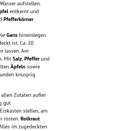
Wasser aufstellen.
pfel
entkernt und
nd
Pfefferkörner
Die
Gans
hineinlegen
ckt ist. Ca. 20
n lassen. Am
n. Mit
Salz
,
Pfeffer
und
elten
Äpfeln
sowie
Stunden knusprig
t allen Zutaten außer
g gut
Eiskasten stellen, am
n rösten.
Rotkraut
Alles im zugedeckten