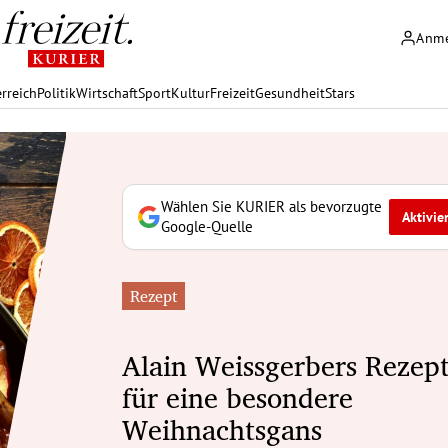
Anm
rreich
Politik
Wirtschaft
Sport
Kultur
Freizeit
Gesundheit
Stars
Wählen Sie KURIER als bevorzugte
Aktivie
Google-Quelle
Rezept
Alain Weissgerbers Rezep
für eine besondere
Weihnachtsgans