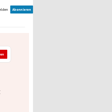
elden
Abonnieren
ren
t