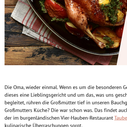
rt Untermenü
schaft Untermenü
s Untermenü
zeit Untermenü
undheit Untermenü
tur Untermenü
Die Oma, wieder einmal. Wenn es um die besonderen Ge
nung Untermenü
dieses eine
Lieblingsgericht
und um das, was uns gesc
lität Untermenü
begleitet, rühren die Großmütter tief in unseren Bauch
Großmutters Küche? Die war schon was. Das findet au
der im burgenländischen Vier-Hauben-Restaurant
Taub
kulinarische Überraschungen sorgt.