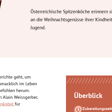
Österreichische Spitzenköche erinnern s
an die Weihnachtsgenüsse ihrer Kindhei
Jugend.
richte geht, um
hmacklich im Leben
gefühlen herum.
Überblick
ch
Alain Weissgerber
,
enkobel
für
Zubereitungszeit