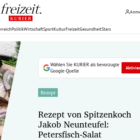
Anm
rreich
Politik
Wirtschaft
Sport
Kultur
Freizeit
Gesundheit
Stars
Wählen Sie KURIER als bevorzugte
Aktivie
Google-Quelle
Rezept
Rezept von Spitzenkoch
Jakob Neunteufel:
Petersfisch-Salat