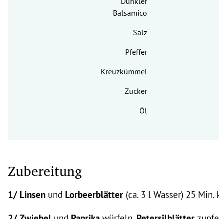
Dunkler
Balsamico
Salz
Pfeffer
Kreuzkümmel
Zucker
Öl
Zubereitung
1/ Linsen
und
Lorbeerblätter
(ca. 3 l Wasser) 25 Min.
2/ Zwiebel
und
Paprika
würfeln,
Petersilblätter
zupfe