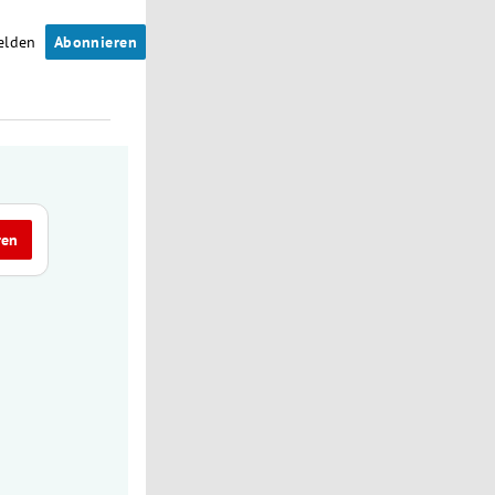
elden
Abonnieren
ren