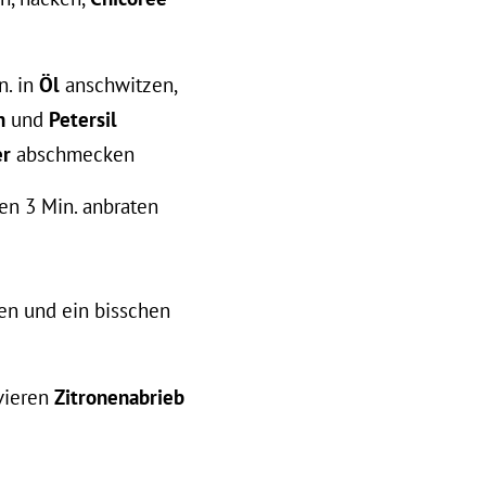
n. in
Öl
anschwitzen,
en
und
Petersil
er
abschmecken
en 3 Min. anbraten
en und ein bisschen
vieren
Zitronenabrieb