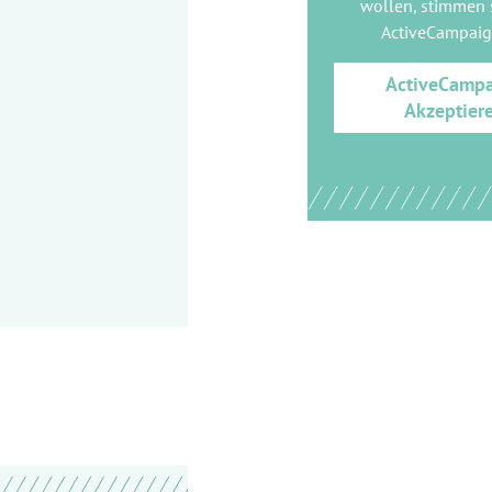
wollen, stimmen s
ActiveCampai
ActiveCamp
Akzeptier