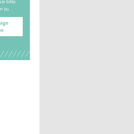
ie bitte
gn
zu.
aign
en