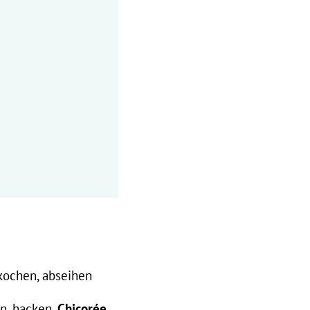
 kochen, abseihen
n, hacken,
Chicorée