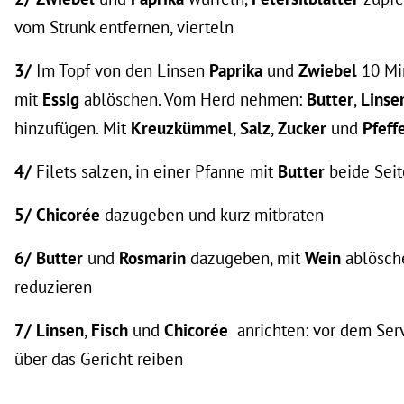
vom Strunk entfernen, vierteln
3/
Im Topf von den Linsen
Paprika
und
Zwiebel
10 Mi
mit
Essig
ablöschen. Vom Herd nehmen:
Butter
,
Lins
hinzufügen. Mit
Kreuzkümmel
,
Salz
,
Zucker
und
Pfeff
4/
Filets salzen, in einer Pfanne mit
Butter
beide Seit
5/ Chicorée
dazugeben und kurz mitbraten
6/ Butter
und
Rosmarin
dazugeben, mit
Wein
ablösch
reduzieren
7/ Linsen
,
Fisch
und
Chicorée
anrichten: vor dem Ser
über das Gericht reiben