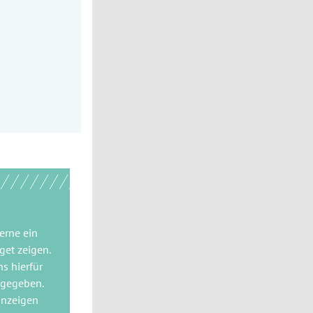
gerne
ein
get
zeigen.
ns hierfür
 gegeben.
anzeigen