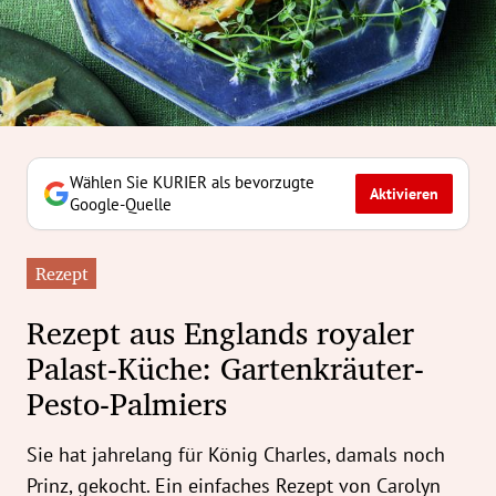
erreich Untermenü
rt Untermenü
tschaft Untermenü
rs Untermenü
Wählen Sie KURIER als bevorzugte
Aktivieren
Google-Quelle
izeit Untermenü
Rezept
undheit Untermenü
Rezept aus Englands royaler
tur Untermenü
Palast-Küche: Gartenkräuter-
Pesto-Palmiers
nung Untermenü
ilität Untermenü
Sie hat jahrelang für König Charles, damals noch
Prinz, gekocht. Ein einfaches Rezept von Carolyn