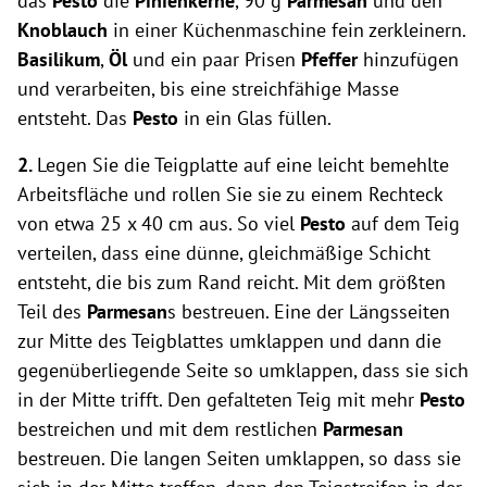
das
Pesto
die
Pinienkerne
, 90 g
Parmesan
und den
Knoblauch
in einer Küchenmaschine fein zerkleinern.
Basilikum
,
Öl
und ein paar Prisen
Pfeffer
hinzufügen
und verarbeiten, bis eine streichfähige Masse
entsteht. Das
Pesto
in ein Glas füllen.
2.
Legen Sie die Teigplatte auf eine leicht bemehlte
Arbeitsfläche und rollen Sie sie zu einem Rechteck
von etwa 25 x 40 cm aus. So viel
Pesto
auf dem Teig
verteilen, dass eine dünne, gleichmäßige Schicht
entsteht, die bis zum Rand reicht. Mit dem größten
Teil des
Parmesan
s bestreuen. Eine der Längsseiten
zur Mitte des Teigblattes umklappen und dann die
gegenüberliegende Seite so umklappen, dass sie sich
in der Mitte trifft. Den gefalteten Teig mit mehr
Pesto
bestreichen und mit dem restlichen
Parmesan
bestreuen. Die langen Seiten umklappen, so dass sie