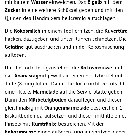
mit kaltem
Wasser
einweichen. Das
Eigelb
mit dem
Zucker
in eine weitere Schüssel geben und mit den
Quirlen des Handmixers hellcremig aufschlagen.
Die
Kokosmilch
in einem Topf erhitzen, die
Kuvertüre
hacken, dazugeben und unter Rühren schmelzen. Die
Gelatine
gut ausdrücken und in der Kokosmischung
auflösen.
Um die Torte fertigzustellen, die
Kokosmousse
und
das
Ananasragout
jeweils in einen Spritzbeutel mit
Tülle (8 mm) füllen. Damit die Torte nicht verrutscht,
einen Kleks
Marmelade
auf die Servierplatte geben.
Dann den
Mürbeteigboden
darauflegen und diesen
gleichmäßig mit
Orangenmarmelade
bestreichen. 1
Biskuitboden daraufsetzen und diesen mithilfe eines
Pinsels mit
Rumtränke
bestreichen. Mit der
Kokosmousse
einen äußeren Ring aufspritzen, dabei