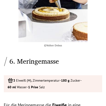
©Volker Debus
6. Meringemasse
-
-
Eiweiß (M), Zimmertemperatur
Zucker
-
Wasser
Salz
Für die Meringemasse die
Eiweiße
in eine