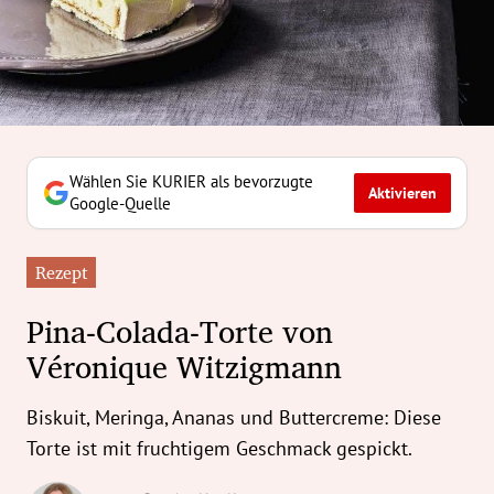
erreich Untermenü
rt Untermenü
tschaft Untermenü
rs Untermenü
Wählen Sie KURIER als bevorzugte
Aktivieren
Google-Quelle
izeit Untermenü
Rezept
undheit Untermenü
Pina-Colada-Torte von
tur Untermenü
Véronique Witzigmann
nung Untermenü
Biskuit, Meringa, Ananas und Buttercreme: Diese
ilität Untermenü
Torte ist mit fruchtigem Geschmack gespickt.