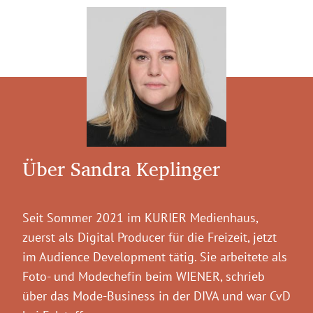
Über Sandra Keplinger
Seit Sommer 2021 im KURIER Medienhaus,
zuerst als Digital Producer für die Freizeit, jetzt
im Audience Development tätig. Sie arbeitete als
Foto- und Modechefin beim WIENER, schrieb
über das Mode-Business in der DIVA und war CvD