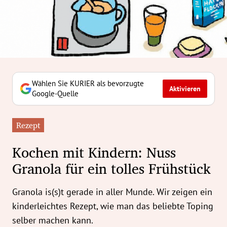
erreich Untermenü
rt Untermenü
tschaft Untermenü
rs Untermenü
Wählen Sie KURIER als bevorzugte
Aktivieren
Google-Quelle
izeit Untermenü
Rezept
undheit Untermenü
Kochen mit Kindern: Nuss
tur Untermenü
Granola für ein tolles Frühstück
nung Untermenü
Granola is(s)t gerade in aller Munde. Wir zeigen ein
ilität Untermenü
kinderleichtes Rezept, wie man das beliebte Toping
selber machen kann.