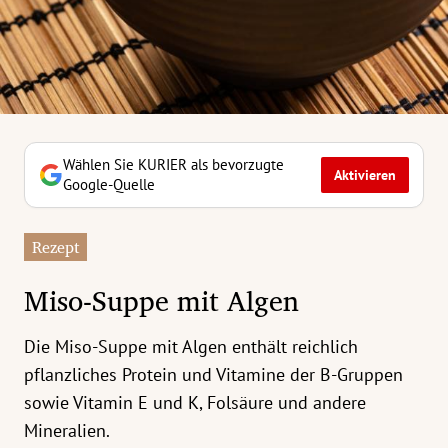
erreich Untermenü
rt Untermenü
tschaft Untermenü
rs Untermenü
Wählen Sie KURIER als bevorzugte
Aktivieren
Google-Quelle
izeit Untermenü
Rezept
undheit Untermenü
Miso-Suppe mit Algen
tur Untermenü
Die Miso-Suppe mit Algen enthält reichlich
nung Untermenü
pflanzliches Protein und Vitamine der B-Gruppen
ilität Untermenü
sowie Vitamin E und K, Folsäure und andere
Mineralien.