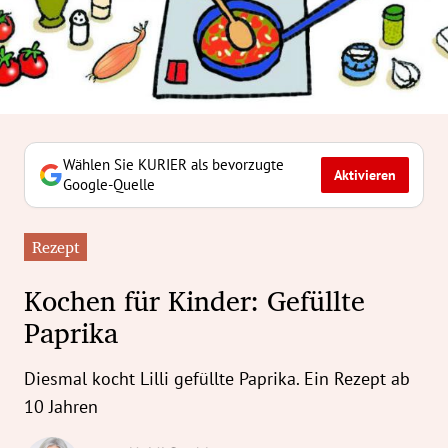
erreich Untermenü
rt Untermenü
tschaft Untermenü
rs Untermenü
Wählen Sie KURIER als bevorzugte
Aktivieren
Google-Quelle
izeit Untermenü
Rezept
undheit Untermenü
Kochen für Kinder: Gefüllte
tur Untermenü
Paprika
nung Untermenü
Diesmal kocht Lilli gefüllte Paprika. Ein Rezept ab
ilität Untermenü
10 Jahren