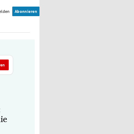
elden
Abonnieren
ren
:
ie