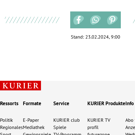
Stand:
23.02.2024, 9:00
Ressorts
Formate
Service
KURIER Produkte
Info
Politik
E-Paper
KURIER club
KURIER TV
Abo 
Regionales
Mediathek
Spiele
profil
Anze
Sport
Gewinnspiele
TV-Programm
futurezone
Werb