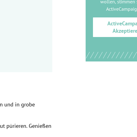
wollen, stimmen s
ActiveCampai
ActiveCamp
Akzeptier
n und in grobe
ut pürieren. Genießen