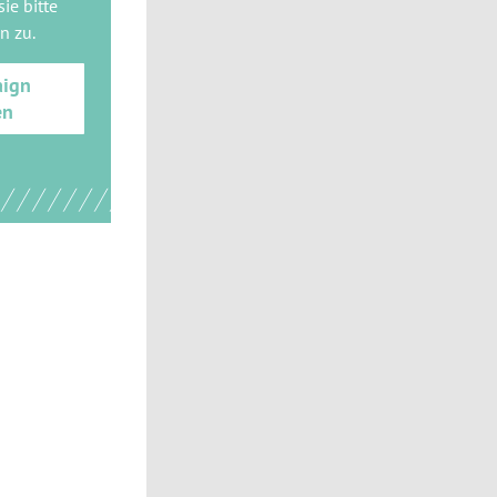
ie bitte
gn
zu.
aign
en