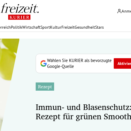
Anm
rreich
Politik
Wirtschaft
Sport
Kultur
Freizeit
Gesundheit
Stars
Wählen Sie KURIER als bevorzugte
Aktivie
Google-Quelle
Rezept
Immun- und Blasenschutz
Rezept für grünen Smooth