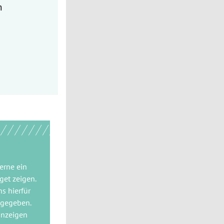
n
gerne
ein
get
zeigen.
ns hierfür
 gegeben.
anzeigen