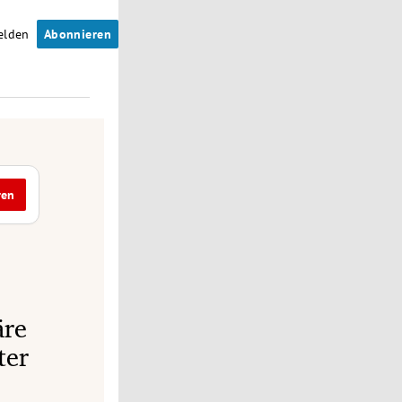
elden
Abonnieren
ren
äre
ter