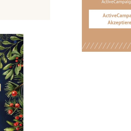
ActiveCampai
ActiveCamp
Akzeptier