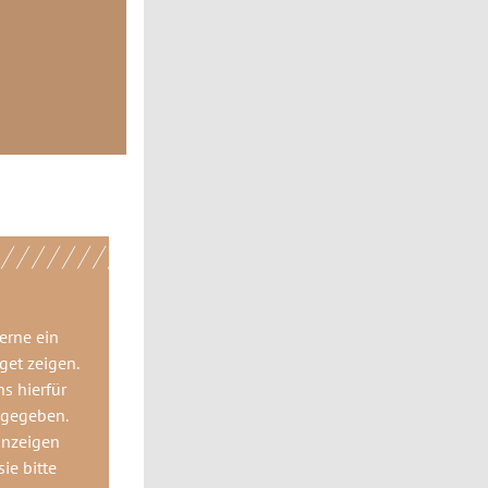
gerne
ein
get
zeigen.
ns hierfür
 gegeben.
anzeigen
ie bitte