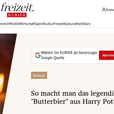
Anm
rreich
Politik
Wirtschaft
Sport
Kultur
Freizeit
Gesundheit
Stars
Wählen Sie KURIER als bevorzugte
Aktivie
Google-Quelle
Rezept
So macht man das legend
"Butterbier" aus Harry Pot