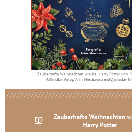
Zauberhafte Weihnachten wie bei Harry Potter von P
©Christian Verlag/ Arina Meschanova und Vjacheslav Sh
Zauberhafte Weihnachten wi
Harry Potter