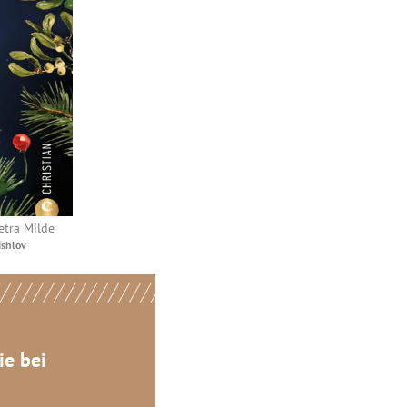
etra Milde
ishlov
e bei