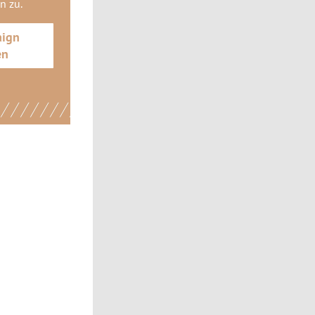
gn
zu.
aign
en