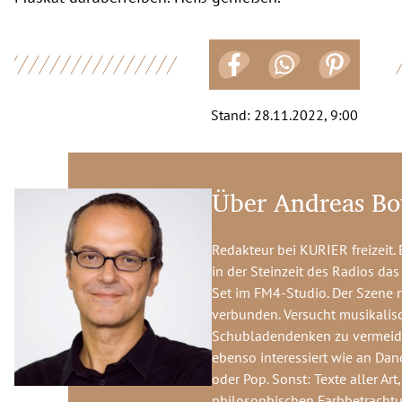
Stand:
28.11.2022, 9:00
Über Andreas Bo
Redakteur bei KURIER freizeit. 
in der Steinzeit des Radios da
Set im FM4-Studio. Der Szene 
verbunden. Versucht musikalis
Schubladendenken zu vermeiden
ebenso interessiert wie an Dan
oder Pop. Sonst: Texte aller Art
philosophischen Farbbetrachtu