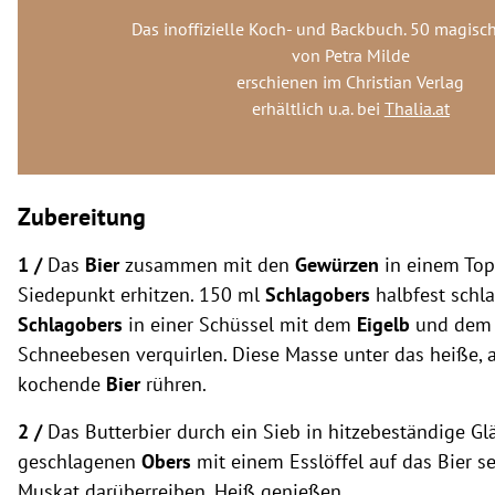
Das inoffizielle Koch- und Backbuch. 50 magisc
von Petra Milde
erschienen im Christian Verlag
erhältlich u.a. bei
Thalia.at
Zubereitung
1 /
Das
Bier
zusammen mit den
Gewürzen
in einem Top
Siedepunkt erhitzen. 150 ml
Schlagobers
halbfest schl
Schlagobers
in einer Schüssel mit dem
Eigelb
und de
Schneebesen verquirlen. Diese Masse unter das heiße, a
kochende
Bier
rühren.
2 /
Das Butterbier durch ein Sieb in hitzebeständige Gl
geschlagenen
Obers
mit einem Esslöffel auf das Bier s
Muskat darüberreiben. Heiß genießen.