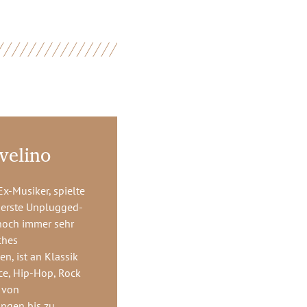
velino
Ex-Musiker, spielte
s erste Unplugged-
noch immer sehr
ches
, ist an Klassik
ce, Hip-Hop, Rock
, von
ngen bis zu