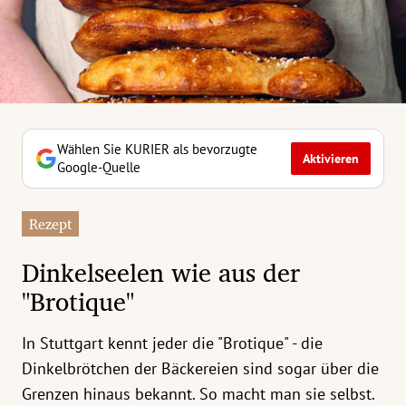
erreich Untermenü
rt Untermenü
tschaft Untermenü
rs Untermenü
Wählen Sie KURIER als bevorzugte
Aktivieren
Google-Quelle
izeit Untermenü
Rezept
undheit Untermenü
Dinkelseelen wie aus der
tur Untermenü
"Brotique"
nung Untermenü
In Stuttgart kennt jeder die "Brotique" - die
ilität Untermenü
Dinkelbrötchen der Bäckereien sind sogar über die
Grenzen hinaus bekannt. So macht man sie selbst.