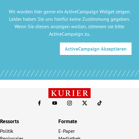
Wir würden hier gerne
ein ActiveCampaign Widget
zeigen.
Leider haben Sie uns hierfür keine Zustimmung gegeben.
Wenn Sie diesen anzeigen wollen, stimmen sie bitte
ActiveCampaign
zu.
ActiveCampaign
Akzeptieren
Ressorts
Formate
Politik
E-Paper
Regionales
Mediathek