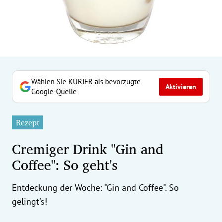
erreich Untermenü
rt Untermenü
tschaft Untermenü
rs Untermenü
Wählen Sie KURIER als bevorzugte
Aktivieren
Google-Quelle
izeit Untermenü
Rezept
undheit Untermenü
Cremiger Drink "Gin and
tur Untermenü
Coffee": So geht's
nung Untermenü
Entdeckung der Woche: "Gin and Coffee". So
ilität Untermenü
gelingt's!