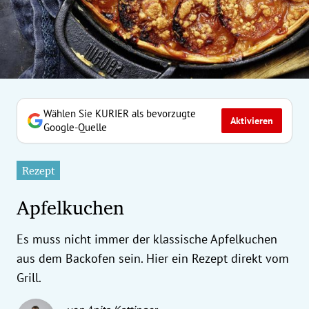
erreich Untermenü
rt Untermenü
tschaft Untermenü
rs Untermenü
Wählen Sie KURIER als bevorzugte
Aktivieren
Google-Quelle
izeit Untermenü
Rezept
undheit Untermenü
Apfelkuchen
tur Untermenü
Es muss nicht immer der klassische Apfelkuchen
nung Untermenü
aus dem Backofen sein. Hier ein Rezept direkt vom
ilität Untermenü
Grill.