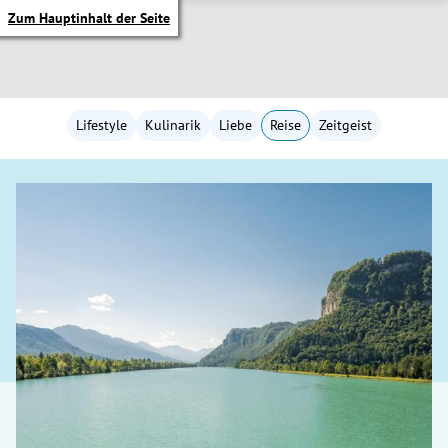
Zum Hauptinhalt der Seite
Lifestyle
Kulinarik
Liebe
Reise
Zeitgeist
itik Untermenü