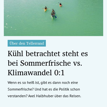
erreich Untermenü
rt Untermenü
tschaft Untermenü
rs Untermenü
Über den Tellerrand
Kühl betrachtet steht es
izeit Untermenü
bei Sommerfrische vs.
undheit Untermenü
Klimawandel 0:1
tur Untermenü
Wenn es so heiß ist, gibt es dann noch eine
nung Untermenü
Sommerfrische? Und hat es die Politik schon
ilität Untermenü
verstanden? Axel Halbhuber über das Reisen.