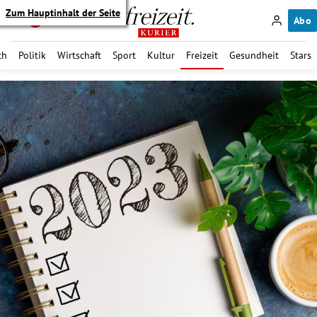
Zum Hauptinhalt der Seite
Abo
ch
Politik
Wirtschaft
Sport
Kultur
Freizeit
Gesundheit
Stars
itik Untermenü