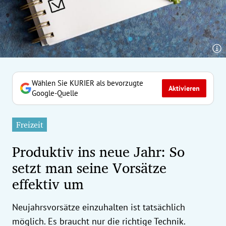
erreich Untermenü
rt Untermenü
tschaft Untermenü
rs Untermenü
Wählen Sie KURIER als bevorzugte
Aktivieren
Google-Quelle
izeit Untermenü
Freizeit
undheit Untermenü
Produktiv ins neue Jahr: So
tur Untermenü
setzt man seine Vorsätze
effektiv um
nung Untermenü
ilität Untermenü
Neujahrsvorsätze einzuhalten ist tatsächlich
möglich. Es braucht nur die richtige Technik.