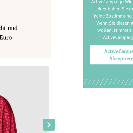
ActiveCampaign Wid
Leider haben Sie u
keine Zustimmung
Wenn Sie diesen 
cht und
wollen, stimmen s
 Euro
ActiveCampai
ActiveCamp
Akzeptier