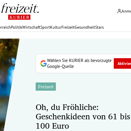
Anm
rreich
Politik
Wirtschaft
Sport
Kultur
Freizeit
Gesundheit
Stars
Wählen Sie KURIER als bevorzugte
Aktivie
Google-Quelle
Freizeit
Oh, du Fröhliche:
Geschenkideen von 61 bis
100 Euro