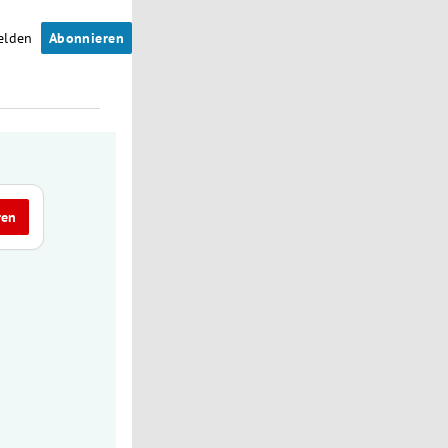
elden
Abonnieren
ren