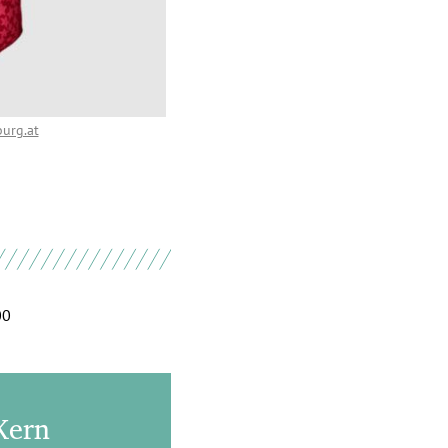
urg.at
00
Kern