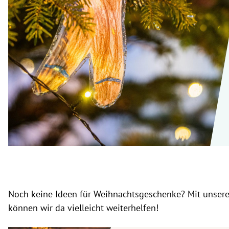
rt Untermenü
schaft Untermenü
s Untermenü
zeit Untermenü
undheit Untermenü
tur Untermenü
nung Untermenü
lität Untermenü
Noch keine Ideen für Weihnachtsgeschenke? Mit unse
können wir da vielleicht weiterhelfen!