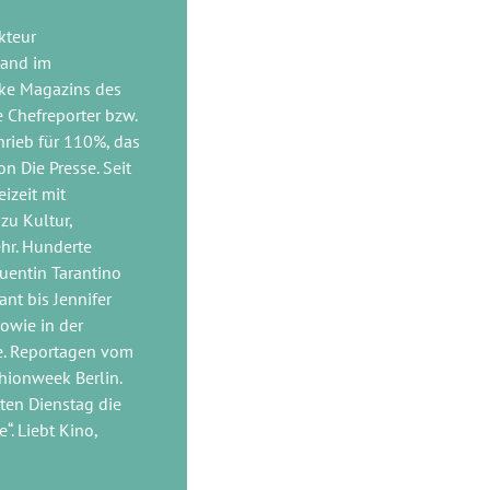
kteur
tand im
ke Magazins des
 Chefreporter bzw.
hrieb für 110%, das
n Die Presse. Seit
izeit mit
zu Kultur,
ehr. Hunderte
uentin Tarantino
nt bis Jennifer
owie in der
e. Reportagen vom
shionweek Berlin.
ten Dienstag die
. Liebt Kino,