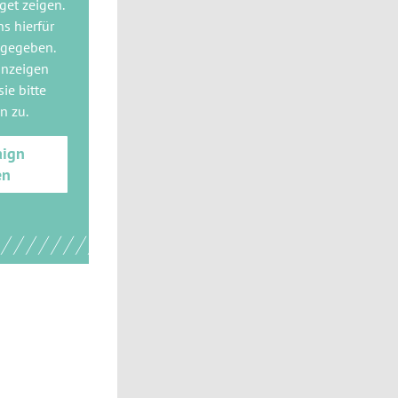
get
zeigen.
ns hierfür
 gegeben.
anzeigen
ie bitte
gn
zu.
aign
en