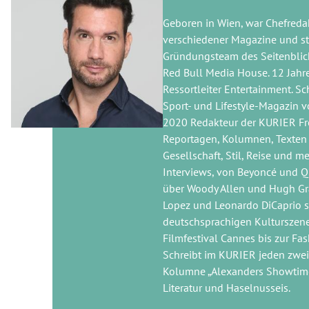
Geboren in Wien, war Chefreda
verschiedener Magazine und s
Gründungsteam des Seitenblic
Red Bull Media House. 12 Jahre
Ressortleiter Entertainment. Sc
Sport- und Lifestyle-Magazin vo
2020 Redakteur der KURIER Fre
Reportagen, Kolumnen, Texten 
Gesellschaft, Stil, Reise und m
Interviews, von Beyoncé und Q
über Woody Allen und Hugh Gra
Lopez und Leonardo DiCaprio s
deutschsprachigen Kulturszen
Filmfestival Cannes bis zur Fa
Schreibt im KURIER jeden zwei
Kolumne „Alexanders Showtime“
Literatur und Haselnusseis.