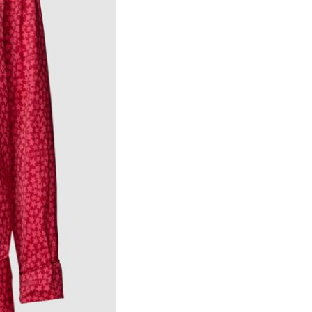
Pro Smoothie Maker von nu
©