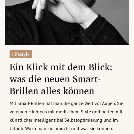
erreich Untermenü
rt Untermenü
tschaft Untermenü
rs Untermenü
Lifestyle
Ein Klick mit dem Blick:
izeit Untermenü
was die neuen Smart-
undheit Untermenü
Brillen alles können
tur Untermenü
Mit Smart-Brillen hat man die ganze Welt vor Augen. Sie
nung Untermenü
vereinen Hightech mit modischem Style und helfen mit
ilität Untermenü
künstlicher Intelligenz bei Selbstoptimierung und im
Urlaub. Wozu man sie braucht und was sie können.