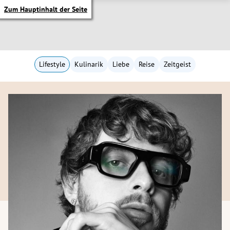
Zum Hauptinhalt der Seite
Lifestyle
Kulinarik
Liebe
Reise
Zeitgeist
itik Untermenü