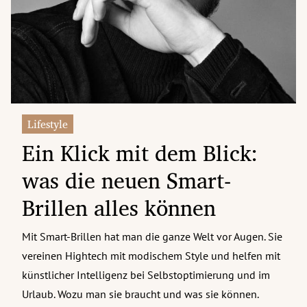
erreich Untermenü
rt Untermenü
tschaft Untermenü
rs Untermenü
Lifestyle
Ein Klick mit dem Blick:
izeit Untermenü
was die neuen Smart-
undheit Untermenü
Brillen alles können
tur Untermenü
Mit Smart-Brillen hat man die ganze Welt vor Augen. Sie
nung Untermenü
vereinen Hightech mit modischem Style und helfen mit
ilität Untermenü
künstlicher Intelligenz bei Selbstoptimierung und im
Urlaub. Wozu man sie braucht und was sie können.