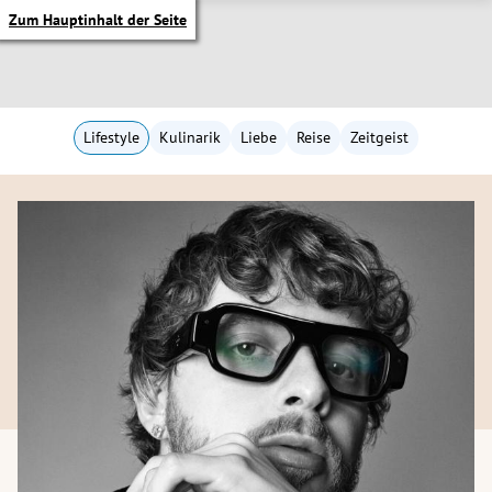
Zum Hauptinhalt der Seite
Lifestyle
Kulinarik
Liebe
Reise
Zeitgeist
itik Untermenü