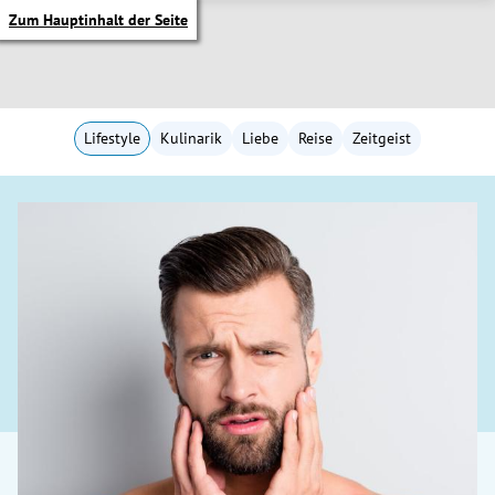
Zum Hauptinhalt der Seite
Lifestyle
Kulinarik
Liebe
Reise
Zeitgeist
itik Untermenü