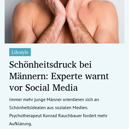
erreich Untermenü
rt Untermenü
tschaft Untermenü
rs Untermenü
Lifestyle
Schönheitsdruck bei
izeit Untermenü
Männern: Experte warnt
undheit Untermenü
vor Social Media
tur Untermenü
Immer mehr junge Männer orientieren sich an
nung Untermenü
Schönheitsidealen aus sozialen Medien.
ilität Untermenü
Psychotherapeut Konrad Rauchbauer fordert mehr
Aufklärung.