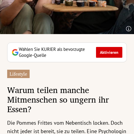
erreich Untermenü
rt Untermenü
tschaft Untermenü
rs Untermenü
Wählen Sie KURIER als bevorzugte
Aktivieren
Google-Quelle
izeit Untermenü
Lifestyle
undheit Untermenü
Warum teilen manche
tur Untermenü
Mitmenschen so ungern ihr
Essen?
nung Untermenü
ilität Untermenü
Die Pommes Frittes vom Nebentisch locken. Doch
nicht jeder ist bereit, sie zu teilen. Eine Psychologin