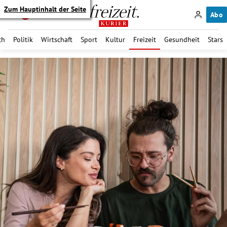
Zum Hauptinhalt der Seite
Abo
ch
Politik
Wirtschaft
Sport
Kultur
Freizeit
Gesundheit
Stars
itik Untermenü