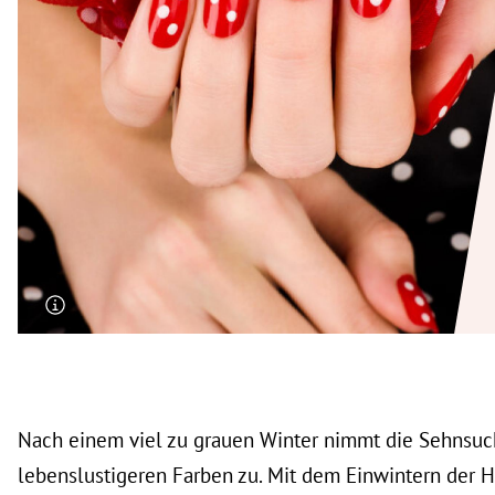
rt Untermenü
schaft Untermenü
s Untermenü
zeit Untermenü
undheit Untermenü
tur Untermenü
nung Untermenü
lität Untermenü
Nach einem viel zu grauen Winter nimmt die Sehnsuc
lebenslustigeren Farben zu. Mit dem Einwintern der