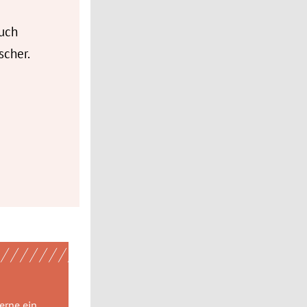
auch
scher.
gerne
ein