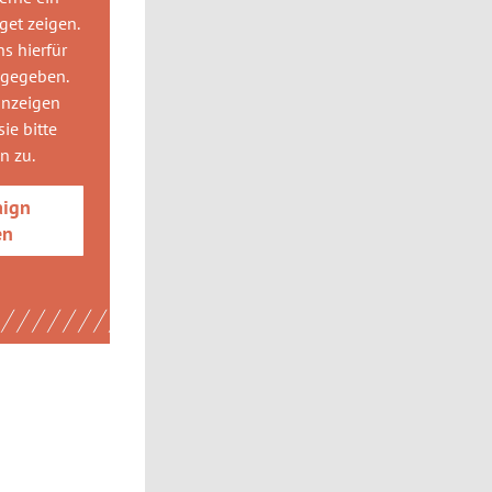
get
zeigen.
ns hierfür
 gegeben.
anzeigen
ie bitte
gn
zu.
aign
en