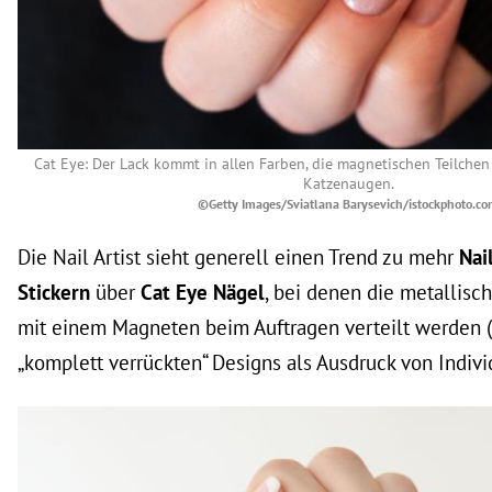
Cat Eye: Der Lack kommt in allen Farben, die magnetischen Teilchen 
Katzenaugen.
©Getty Images/Sviatlana Barysevich/istockphoto.c
Die Nail Artist sieht generell einen Trend zu mehr
Nai
Stickern
über
Cat Eye Nägel
, bei denen die metallisc
mit einem Magneten beim Auftragen verteilt werden (s
„komplett verrückten“ Designs als Ausdruck von Individ