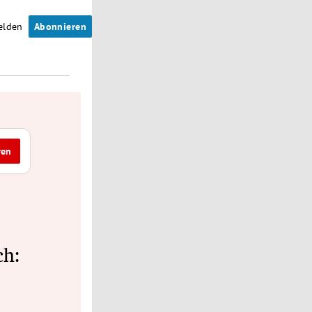
elden
Abonnieren
ren
ch: