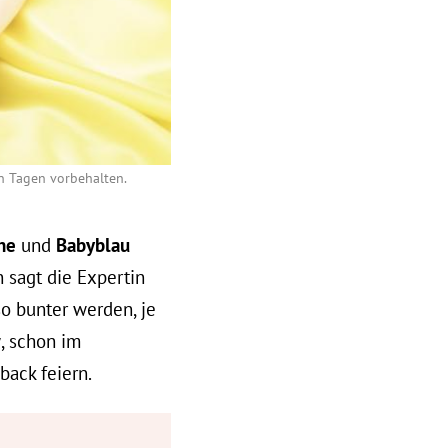
en Tagen vorbehalten.
ne
und
Babyblau
 sagt die Expertin
o bunter werden, je
w
, schon im
back feiern.