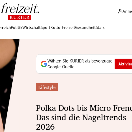
Anm
rreich
Politik
Wirtschaft
Sport
Kultur
Freizeit
Gesundheit
Stars
Wählen Sie KURIER als bevorzugte
Aktivie
Google-Quelle
Lifestyle
Polka Dots bis Micro Fren
Das sind die Nageltrends
2026