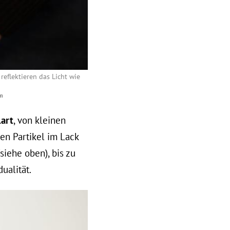
reflektieren das Licht wie
om
lart
, von kleinen
hen Partikel im Lack
iehe oben), bis zu
ualität.