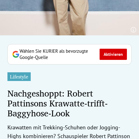
erreich Untermenü
rt Untermenü
tschaft Untermenü
rs Untermenü
Wählen Sie KURIER als bevorzugte
Aktivieren
Google-Quelle
izeit Untermenü
Lifestyle
undheit Untermenü
Nachgeshoppt: Robert
tur Untermenü
Pattinsons Krawatte-trifft-
Baggyhose-Look
nung Untermenü
ilität Untermenü
Krawatten mit Trekking-Schuhen oder Jogging-
Highs kombinieren? Schauspieler Robert Pattinson