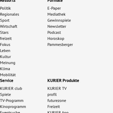
Ressorts
Formate
Politik
E-Paper
Regionales
Mediathek
Sport
Gewinnspiele
Wirtschaft
Newsletter
Stars
Podcast
freizeit
Horoskop
Fokus
Pammesberger
Leben
Kultur
Meinung
Klima
Mobilität
Service
KURIER Produkte
KURIER club
KURIER TV
Spiele
profil
TV-Programm
futurezone
Kinoprogramm
Freizeit
Eventsuche
KURIER App