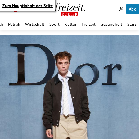
Zum Hauptinhalt der Seite
Abo
ch
Politik
Wirtschaft
Sport
Kultur
Freizeit
Gesundheit
Stars
itik Untermenü