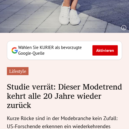
erreich Untermenü
rt Untermenü
tschaft Untermenü
rs Untermenü
Wählen Sie KURIER als bevorzugte
Aktivieren
Google-Quelle
izeit Untermenü
Lifestyle
undheit Untermenü
Studie verrät: Dieser Modetrend
tur Untermenü
kehrt alle 20 Jahre wieder
zurück
nung Untermenü
ilität Untermenü
Kurze Röcke sind in der Modebranche kein Zufall:
US‑Forschende erkennen ein wiederkehrendes