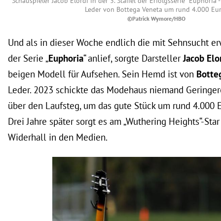
Schauspieler Jacob Elordi in der 3. Staffel der Erfolgsserie "Euphoria
Leder von Bottega Veneta um rund 4.000 Eu
©Patrick Wymore/HBO
Und als in dieser Woche endlich die mit Sehnsucht erw
der Serie „
Euphoria
“ anlief, sorgte Darsteller
Jacob Elo
beigen Modell für Aufsehen. Sein Hemd ist von
Botte
Leder. 2023 schickte das Modehaus niemand Geringer
über den Laufsteg, um das gute Stück um rund 4.000 E
Drei Jahre später sorgt es am „Wuthering Heights“-Star
Widerhall in den Medien.