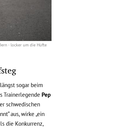
ern - locker um die Hüfte
fsteg
nlängst sogar beim
ys Trainerlegende
Pep
der schwedischen
nt“ aus, wirke „ein
als die Konkurrenz,