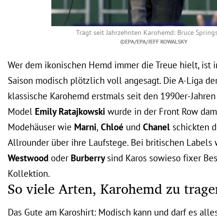
Trägt seit Jahrzehnten Karohemd: Bruce Spring
©EPA/EPA/JEFF KOWALSKY
Wer dem ikonischen Hemd immer die Treue hielt, ist i
Saison modisch plötzlich voll angesagt. Die A-Liga de
klassische Karohemd erstmals seit den 1990er-Jahren
Model
Emily Ratajkowski
wurde in der Front Row dami
Modehäuser wie
Marni
,
Chloé
und
Chanel
schickten 
Allrounder über ihre Laufstege. Bei britischen Labels
Westwood
oder
Burberry
sind Karos sowieso fixer Bes
Kollektion.
So viele Arten, Karohemd zu trage
Das Gute am Karoshirt: Modisch kann und darf es alles