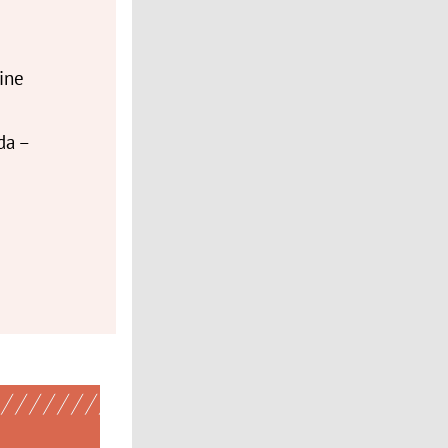
ine
da –