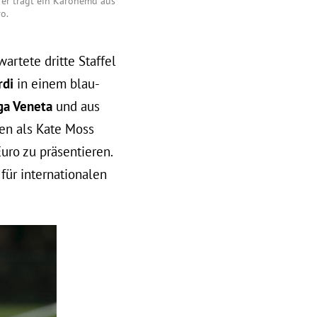
"- er trägt ein Karohemd aus
ro.
artete dritte Staffel
rdi
in einem blau-
ga Veneta
und aus
en als Kate Moss
uro zu präsentieren.
 für internationalen