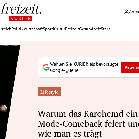
Anm
rreich
Politik
Wirtschaft
Sport
Kultur
Freizeit
Gesundheit
Stars
Wählen Sie KURIER als bevorzugte
Aktivie
Google-Quelle
Lifestyle
Warum das Karohemd ein
Mode-Comeback feiert un
wie man es trägt