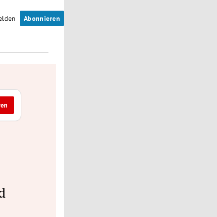
elden
Abonnieren
ren
d