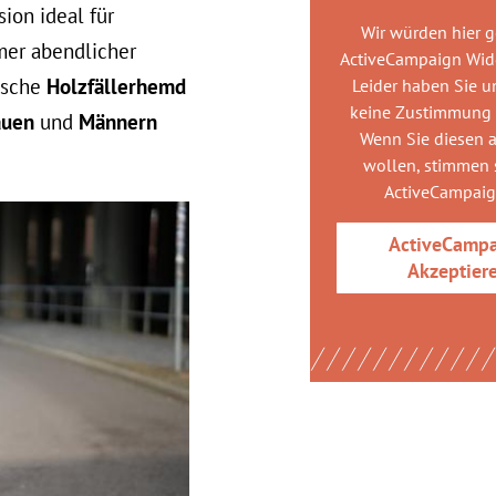
ion ideal für
Wir würden hier 
er abendlicher
ActiveCampaign Wid
nische
Holzfällerhemd
Leider haben Sie u
keine Zustimmung
auen
und
Männern
Wenn Sie diesen 
wollen, stimmen s
ActiveCampai
ActiveCamp
Akzeptier