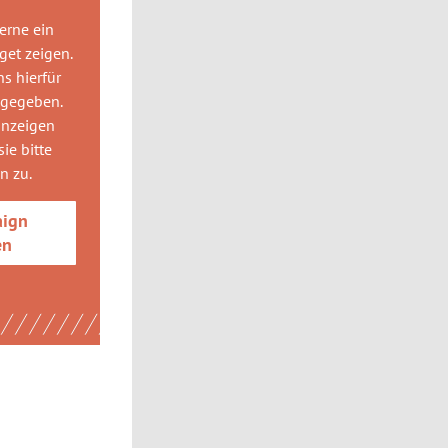
gerne
ein
get
zeigen.
ns hierfür
 gegeben.
anzeigen
ie bitte
gn
zu.
aign
en