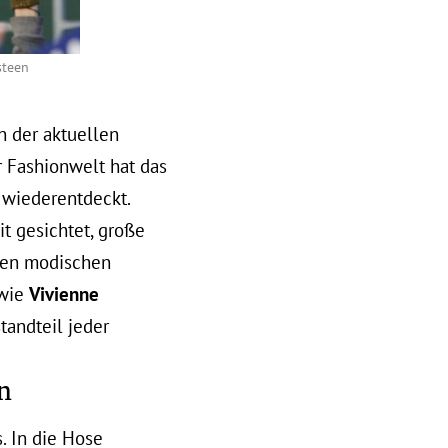
steen
n der aktuellen
r Fashionwelt hat das
 wiederentdeckt.
t gesichtet, große
den modischen
 wie
Vivienne
tandteil jeder
n
. In die Hose