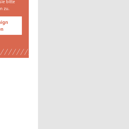
ie bitte
gn
zu.
aign
en