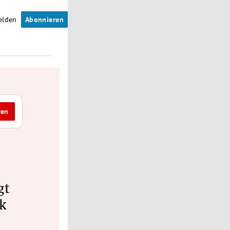
elden
Abonnieren
ren
gt
ok