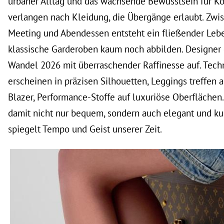
urbaner Alltag und das wachsende Bewusstsein für K
verlangen nach Kleidung, die Übergänge erlaubt. Zwis
Meeting und Abendessen entsteht ein fließender Leb
klassische Garderoben kaum noch abbilden. Designer 
Wandel 2026 mit überraschender Raffinesse auf. Tech
erscheinen in präzisen Silhouetten, Leggings treffen
Blazer, Performance-Stoffe auf luxuriöse Oberflächen.
damit nicht nur bequem, sondern auch elegant und kult
spiegelt Tempo und Geist unserer Zeit.