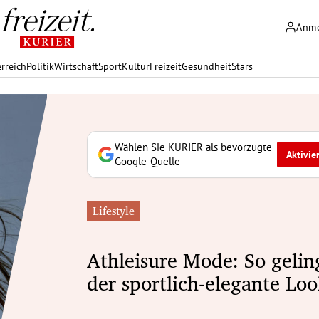
Anm
rreich
Politik
Wirtschaft
Sport
Kultur
Freizeit
Gesundheit
Stars
Wählen Sie KURIER als bevorzugte
Aktivie
Google-Quelle
Lifestyle
Athleisure Mode: So gelin
der sportlich-elegante Lo