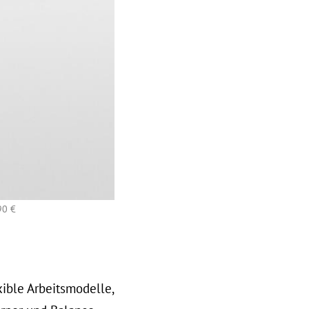
Armreifen "Knot" aus 18kt Roségold
©
90 €
xible Arbeitsmodelle,