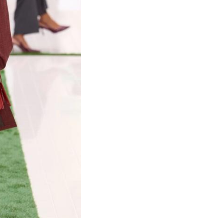
©Vale