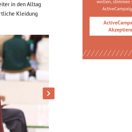
wollen, stimmen s
ter in den Alltag
ActiveCampai
rtliche Kleidung
ActiveCamp
Akzeptier