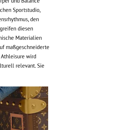
örper und Balance
chen Sportstudio,
ensrhythmus, den
greifen diesen
nische Materialien
 auf maßgeschneiderte
 Athleisure wird
urell relevant. Sie