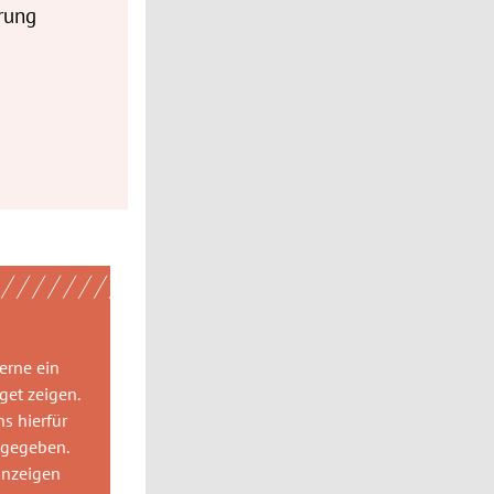
rung
gerne
ein
get
zeigen.
ns hierfür
 gegeben.
anzeigen