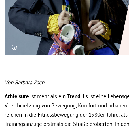
rt Untermenü
schaft Untermenü
s Untermenü
zeit Untermenü
undheit Untermenü
tur Untermenü
Von Barbara Zach
nung Untermenü
Athleisure
ist mehr als ein
Trend
. Es ist eine Lebensg
lität Untermenü
Verschmelzung von Bewegung, Komfort und urbanem S
reichen in die Fitnessbewegung der 1980er-Jahre, als 
Trainingsanzüge erstmals die Straße eroberten. In d