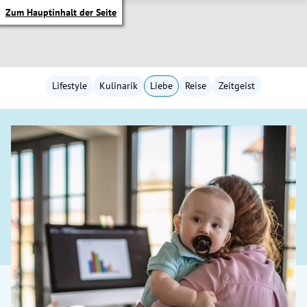
Zum Hauptinhalt der Seite
Lifestyle
Kulinarik
Liebe
Reise
Zeitgeist
itik Untermenü