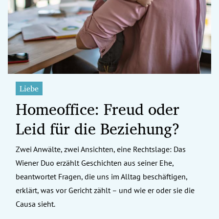
erreich Untermenü
rt Untermenü
tschaft Untermenü
rs Untermenü
Liebe
Homeoffice: Freud oder
izeit Untermenü
Leid für die Beziehung?
undheit Untermenü
tur Untermenü
Zwei Anwälte, zwei Ansichten, eine Rechtslage: Das
Wiener Duo erzählt Geschichten aus seiner Ehe,
nung Untermenü
beantwortet Fragen, die uns im Alltag beschäftigen,
erklärt, was vor Gericht zählt – und wie er oder sie die
ilität Untermenü
Causa sieht.