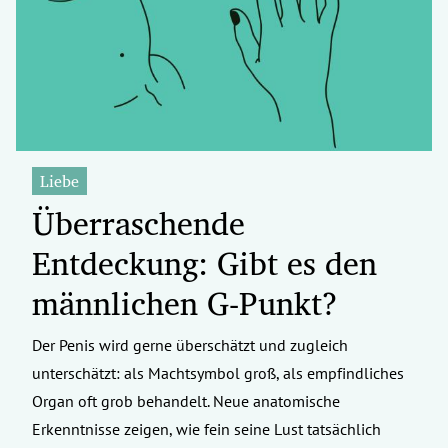
erreich Untermenü
rt Untermenü
tschaft Untermenü
rs Untermenü
Liebe
Überraschende
izeit Untermenü
Entdeckung: Gibt es den
undheit Untermenü
männlichen G-Punkt?
tur Untermenü
Der Penis wird gerne überschätzt und zugleich
nung Untermenü
unterschätzt: als Machtsymbol groß, als empfindliches
ilität Untermenü
Organ oft grob behandelt. Neue anatomische
Erkenntnisse zeigen, wie fein seine Lust tatsächlich