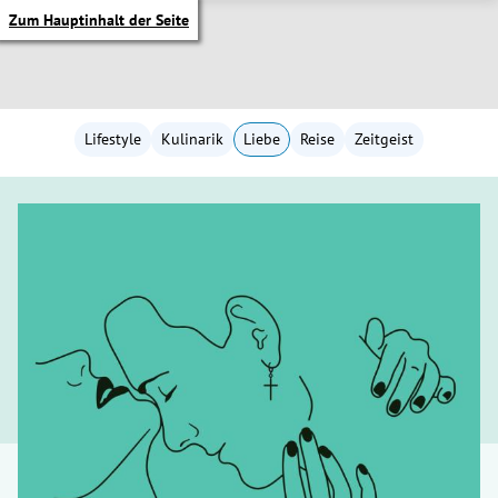
Zum Hauptinhalt der Seite
Lifestyle
Kulinarik
Liebe
Reise
Zeitgeist
itik Untermenü