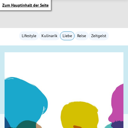
Zum Hauptinhalt der Seite
Lifestyle
Kulinarik
Liebe
Reise
Zeitgeist
itik Untermenü