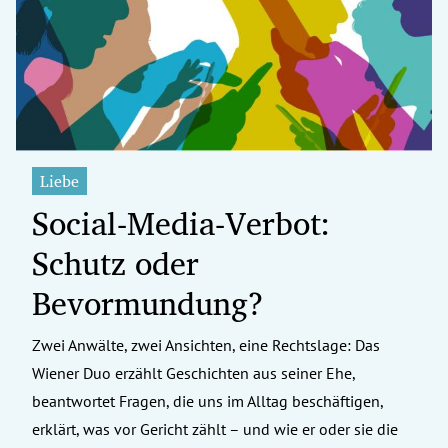
erreich Untermenü
rt Untermenü
tschaft Untermenü
rs Untermenü
Liebe
Social-Media-Verbot:
izeit Untermenü
Schutz oder
undheit Untermenü
Bevormundung?
tur Untermenü
Zwei Anwälte, zwei Ansichten, eine Rechtslage: Das
nung Untermenü
Wiener Duo erzählt Geschichten aus seiner Ehe,
ilität Untermenü
beantwortet Fragen, die uns im Alltag beschäftigen,
erklärt, was vor Gericht zählt – und wie er oder sie die