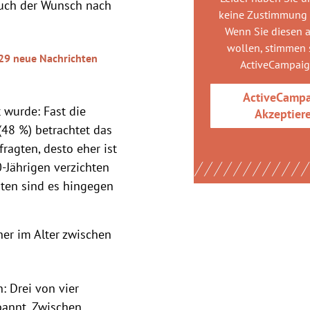
Auch der Wunsch nach
keine Zustimmung
Wenn Sie diesen 
wollen, stimmen s
729 neue Nachrichten
ActiveCampai
ActiveCamp
 wurde: Fast die
Akzeptier
 (48 %) betrachtet das
efragten, desto eher ist
0-Jährigen verzichten
gten sind es hingegen
her im Alter zwischen
: Drei von vier
annt. Zwischen