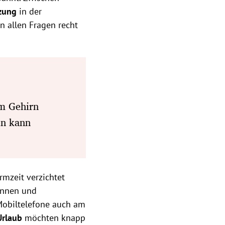
zung
in der
in allen Fragen recht
m Gehirn
en kann
irmzeit verzichtet
rinnen und
d Mobiltelefone auch am
Urlaub
möchten knapp