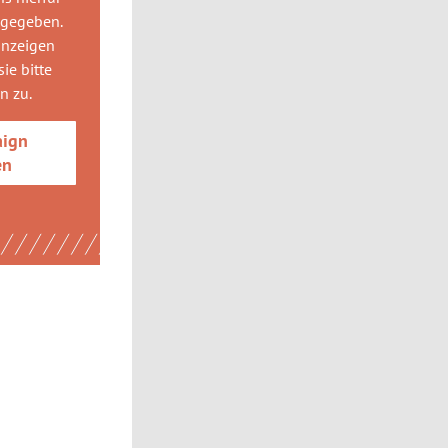
 gegeben.
anzeigen
ie bitte
gn
zu.
aign
en