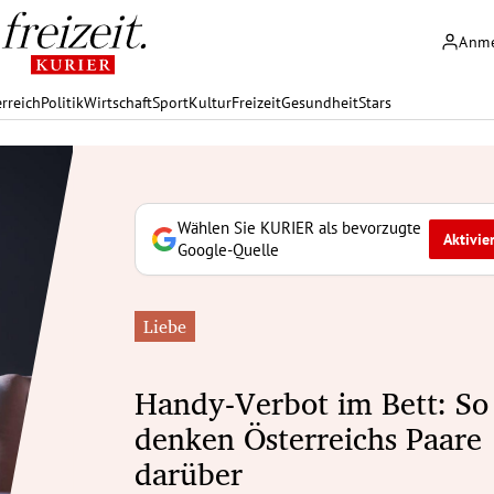
Anm
rreich
Politik
Wirtschaft
Sport
Kultur
Freizeit
Gesundheit
Stars
Wählen Sie KURIER als bevorzugte
Aktivie
Google-Quelle
Liebe
Handy-Verbot im Bett: So
denken Österreichs Paare
darüber