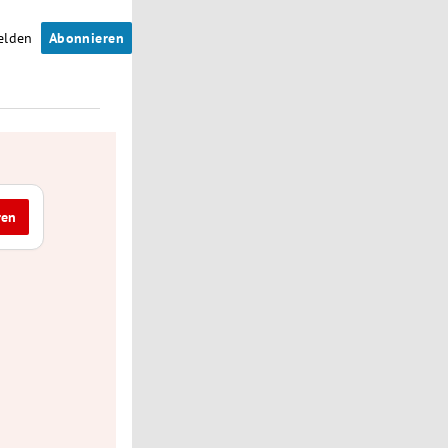
elden
Abonnieren
ren