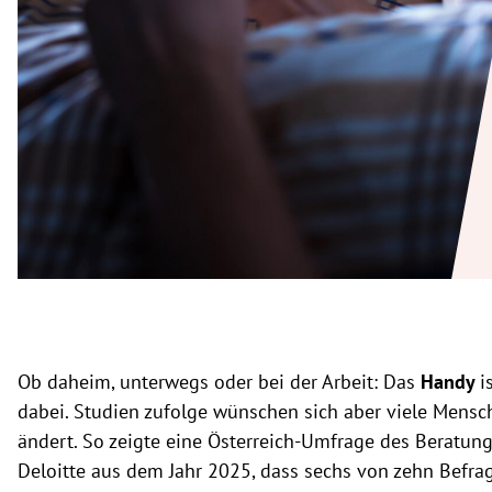
rt Untermenü
schaft Untermenü
s Untermenü
zeit Untermenü
undheit Untermenü
tur Untermenü
nung Untermenü
Ob daheim, unterwegs oder bei der Arbeit: Das
Handy
i
lität Untermenü
dabei. Studien zufolge wünschen sich aber viele Mensch
ändert. So zeigte eine Österreich-
Umfrage des Beratun
Deloitte aus dem Jahr 2025, dass
sechs von zehn Befra