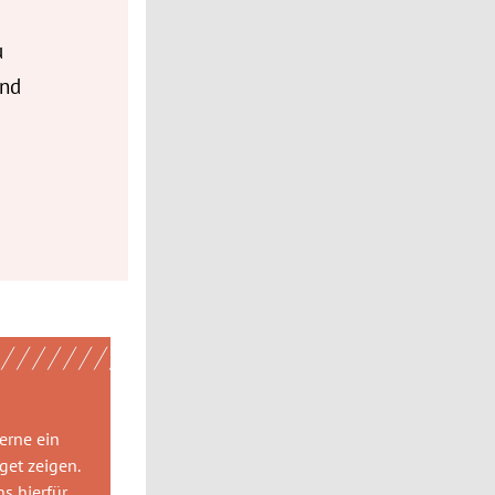
u
und
gerne
ein
get
zeigen.
ns hierfür