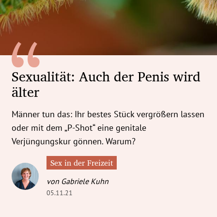
erreich Untermenü
rt Untermenü
tschaft Untermenü
Sexualität: Auch der Penis wird
rs Untermenü
älter
izeit Untermenü
Männer tun das: Ihr bestes Stück vergrößern lassen
undheit Untermenü
oder mit dem „P-Shot“ eine genitale
Verjüngungskur gönnen. Warum?
tur Untermenü
Sex in der Freizeit
nung Untermenü
von Gabriele Kuhn
05.11.21
ilität Untermenü