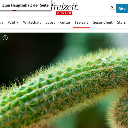
Zum Hauptinhalt der Seite
Abo
ch
Politik
Wirtschaft
Sport
Kultur
Freizeit
Gesundheit
Stars
itik Untermenü