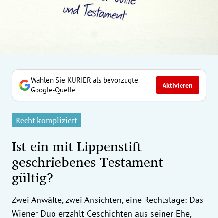
erreich Untermenü
rt Untermenü
tschaft Untermenü
rs Untermenü
Wählen Sie KURIER als bevorzugte
Aktivieren
Google-Quelle
izeit Untermenü
Recht kompliziert
undheit Untermenü
Ist ein mit Lippenstift
tur Untermenü
geschriebenes Testament
gültig?
nung Untermenü
ilität Untermenü
Zwei Anwälte, zwei Ansichten, eine Rechtslage: Das
Wiener Duo erzählt Geschichten aus seiner Ehe,