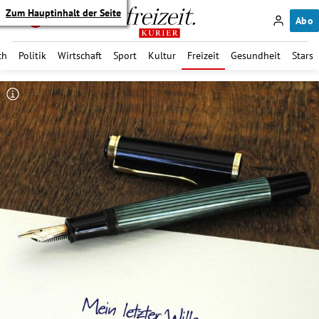
Zum Hauptinhalt der Seite
Abo
ch
Politik
Wirtschaft
Sport
Kultur
Freizeit
Gesundheit
Stars
itik Untermenü