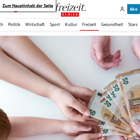
Zum Hauptinhalt der Seite
Abo
ch
Politik
Wirtschaft
Sport
Kultur
Freizeit
Gesundheit
Stars
itik Untermenü