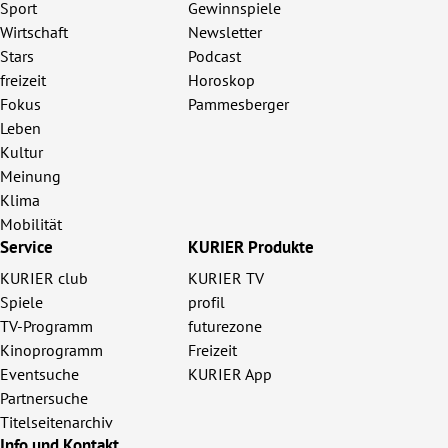
Sport
Gewinnspiele
Wirtschaft
Newsletter
Stars
Podcast
freizeit
Horoskop
Fokus
Pammesberger
Leben
Kultur
Meinung
Klima
Mobilität
Service
KURIER Produkte
KURIER club
KURIER TV
Spiele
profil
TV-Programm
futurezone
Kinoprogramm
Freizeit
Eventsuche
KURIER App
Partnersuche
Titelseitenarchiv
Info und Kontakt