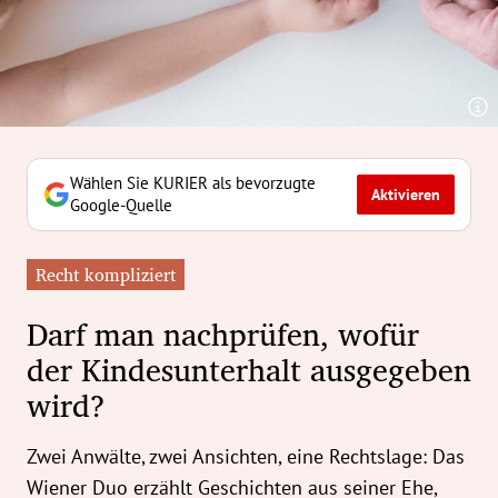
erreich Untermenü
rt Untermenü
tschaft Untermenü
rs Untermenü
Wählen Sie KURIER als bevorzugte
Aktivieren
Google-Quelle
izeit Untermenü
Recht kompliziert
undheit Untermenü
Darf man nachprüfen, wofür
tur Untermenü
der Kindesunterhalt ausgegeben
wird?
nung Untermenü
ilität Untermenü
Zwei Anwälte, zwei Ansichten, eine Rechtslage: Das
Wiener Duo erzählt Geschichten aus seiner Ehe,