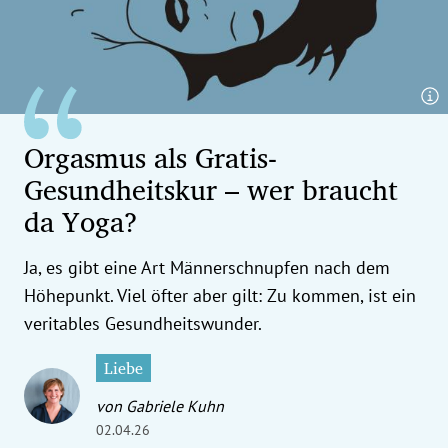
erreich Untermenü
rt Untermenü
tschaft Untermenü
Orgasmus als Gratis-
rs Untermenü
Gesundheitskur – wer braucht
izeit Untermenü
da Yoga?
undheit Untermenü
Ja, es gibt eine Art Männerschnupfen nach dem
Höhepunkt. Viel öfter aber gilt: Zu kommen, ist ein
tur Untermenü
veritables Gesundheitswunder.
nung Untermenü
Liebe
ilität Untermenü
von Gabriele Kuhn
02.04.26