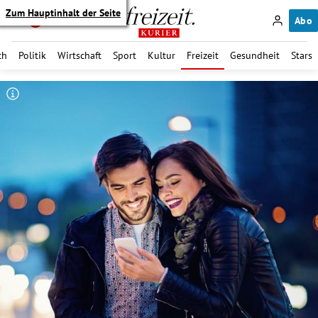
Zum Hauptinhalt der Seite
Abo
ch
Politik
Wirtschaft
Sport
Kultur
Freizeit
Gesundheit
Stars
itik Untermenü