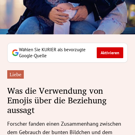
erreich Untermenü
rt Untermenü
tschaft Untermenü
rs Untermenü
Wählen Sie KURIER als bevorzugte
Aktivieren
Google-Quelle
izeit Untermenü
Liebe
undheit Untermenü
Was die Verwendung von
tur Untermenü
Emojis über die Beziehung
aussagt
nung Untermenü
ilität Untermenü
Forscher fanden einen Zusammenhang zwischen
dem Gebrauch der bunten Bildchen und dem