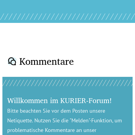
Kommentare