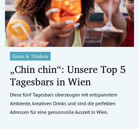
erreich Untermenü
rt Untermenü
tschaft Untermenü
rs Untermenü
Essen & Trinken
„Chin chin“: Unsere Top 5
izeit Untermenü
Tagesbars in Wien
undheit Untermenü
tur Untermenü
Diese fünf Tagesbars überzeugen mit entspanntem
Ambiente, kreativen Drinks und sind die perfekten
nung Untermenü
Adressen für eine genussvolle Auszeit in Wien.
ilität Untermenü