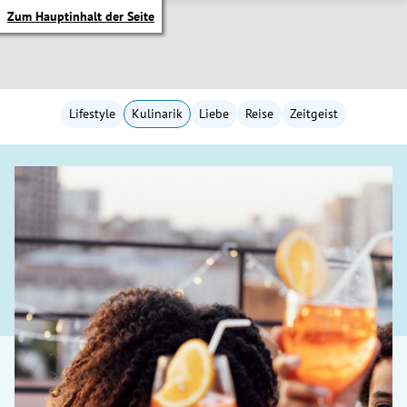
Zum Hauptinhalt der Seite
Lifestyle
Kulinarik
Liebe
Reise
Zeitgeist
itik Untermenü