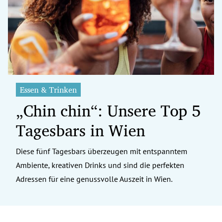
erreich Untermenü
rt Untermenü
tschaft Untermenü
rs Untermenü
Essen & Trinken
„Chin chin“: Unsere Top 5
izeit Untermenü
Tagesbars in Wien
undheit Untermenü
tur Untermenü
Diese fünf Tagesbars überzeugen mit entspanntem
Ambiente, kreativen Drinks und sind die perfekten
nung Untermenü
Adressen für eine genussvolle Auszeit in Wien.
ilität Untermenü