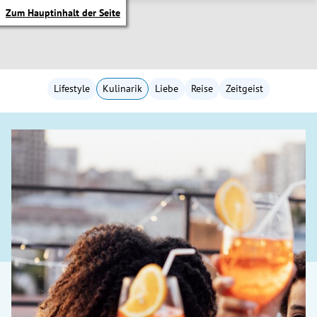
Zum Hauptinhalt der Seite
Lifestyle
Kulinarik
Liebe
Reise
Zeitgeist
itik Untermenü