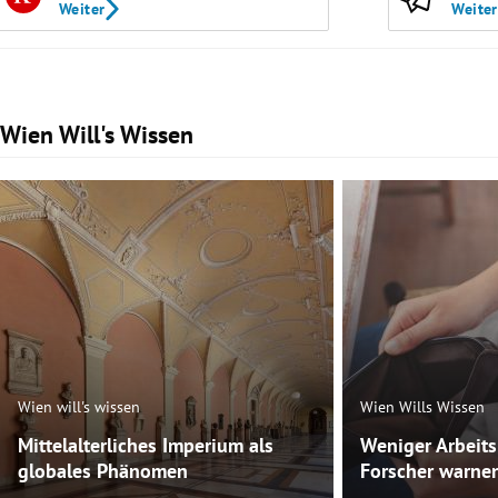
Weiter
Weiter
Wien Will's Wissen
Slide 1 von 47
Wien will's wissen
Wien Wills Wissen
Mittelalterliches Imperium als
Weniger Arbeit
globales Phänomen
Forscher warnen