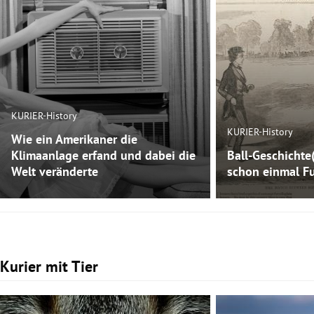
KURIER-History
KURIER-History
Wie ein Amerikaner die
Klimaanlage erfand und dabei die
Ball-Geschichte
Welt veränderte
schon einmal Fu
Kurier mit Tier
Slide 1 von 3