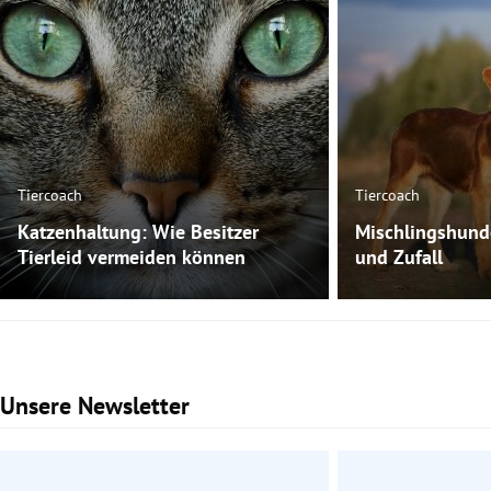
Tiercoach
Tiercoach
Katzenhaltung: Wie Besitzer
Mischlingshund
Tierleid vermeiden können
und Zufall
Unsere Newsletter
Slide 1 von 3