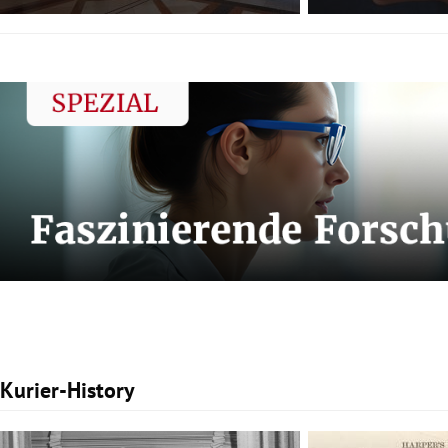
Kurier-History
Slide 1 von 3