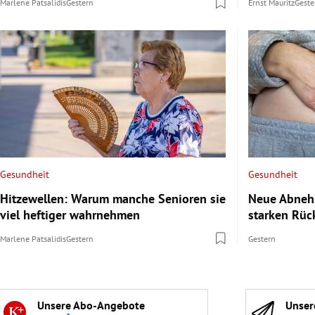
Marlene Patsalidis
Gestern
Ernst Mauritz
Geste
Gesundheit
Gesundheit
Hitzewellen: Warum manche Senioren sie
Neue Abnehm
viel heftiger wahrnehmen
starken Rüc
Marlene Patsalidis
Gestern
Gestern
Unsere Abo-Angebote
Unser