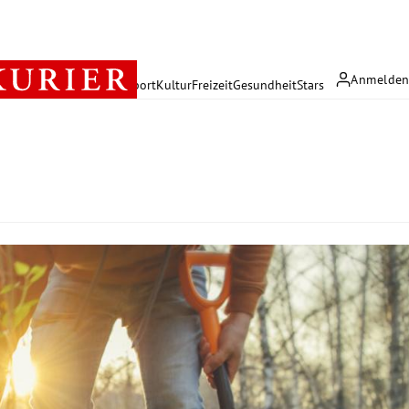
Anmelde
rreich
Politik
Wirtschaft
Sport
Kultur
Freizeit
Gesundheit
Stars