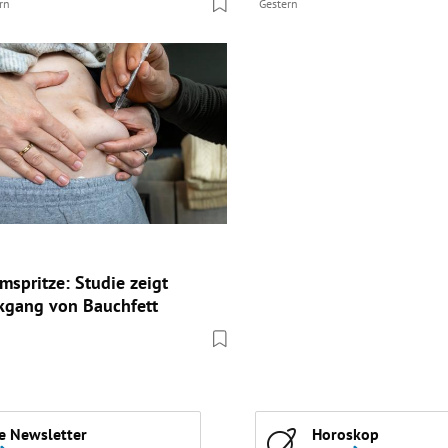
rn
Gestern
spritze: Studie zeigt
kgang von Bauchfett
e Newsletter
Horoskop