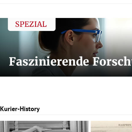
Kurier-History
Slide 1 von 3