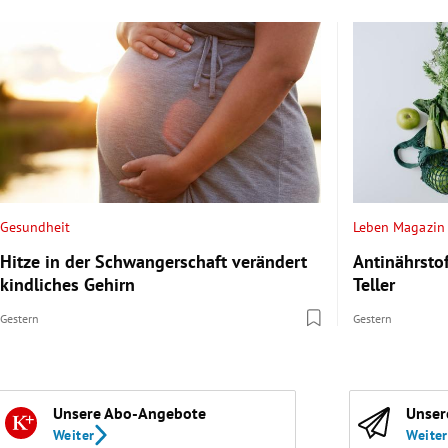
Gesundheit
Leben Magazin
Hitze in der Schwangerschaft verändert
Antinährsto
kindliches Gehirn
Teller
Gestern
Gestern
Unsere Abo-Angebote
Unser
Weiter
Weiter