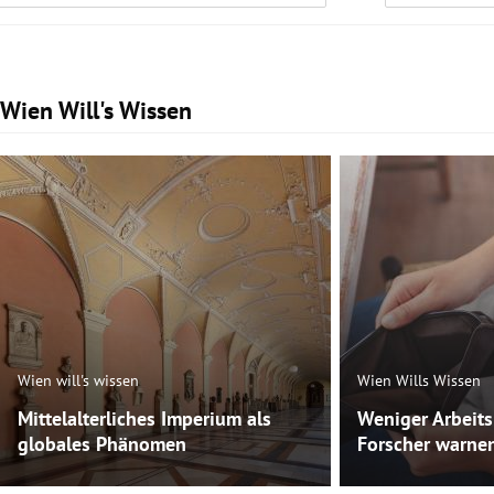
Wien Will's Wissen
Slide 1 von 47
Wien will's wissen
Wien Wills Wissen
Mittelalterliches Imperium als
Weniger Arbeit
globales Phänomen
Forscher warnen