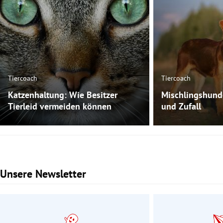
Tiercoach
Tiercoach
Katzenhaltung: Wie Besitzer
Mischlingshund
Tierleid vermeiden können
und Zufall
Unsere Newsletter
Slide 1 von 3