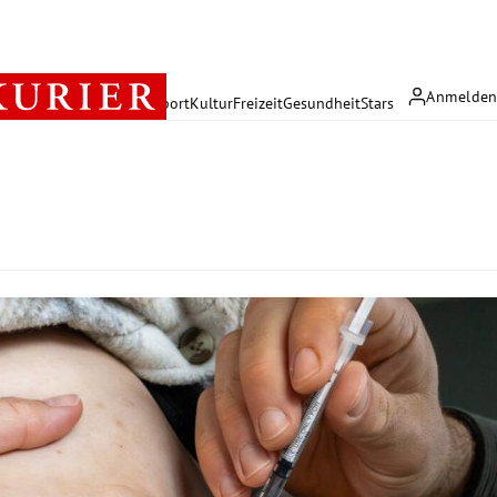
Anmelde
rreich
Politik
Wirtschaft
Sport
Kultur
Freizeit
Gesundheit
Stars