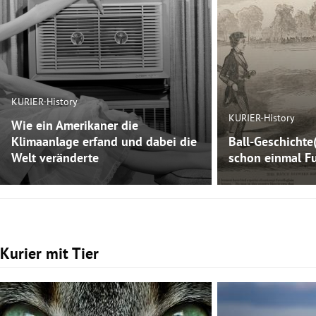
KURIER-History
KURIER-History
Wie ein Amerikaner die
Klimaanlage erfand und dabei die
Ball-Geschichte
Welt veränderte
schon einmal Fu
Kurier mit Tier
Slide 1 von 3