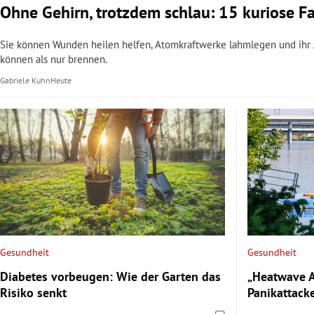
Ohne Gehirn, trotzdem schlau: 15 kuriose F
Sie können Wunden heilen helfen, Atomkraftwerke lahmlegen und ihr A
können als nur brennen.
Gabriele Kuhn
Heute
Gesundheit
Gesundheit
Diabetes vorbeugen: Wie der Garten das
„Heatwave A
Risiko senkt
Panikattack