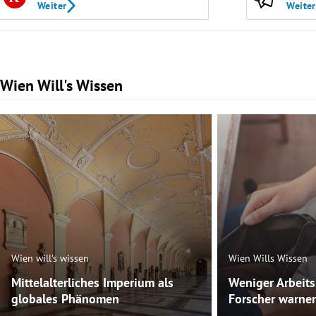
Weiter
Weiter
Wien Will's Wissen
Slide 1 von 47
Wien will's wissen
Wien Wills Wissen
Mittelalterliches Imperium als
Weniger Arbeit
globales Phänomen
Forscher warnen