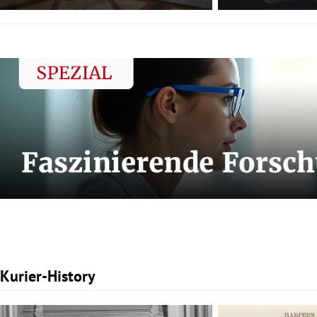
Kurier-History
Slide 1 von 3