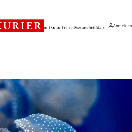
Anmelde
rreich
Politik
Wirtschaft
Sport
Kultur
Freizeit
Gesundheit
Stars