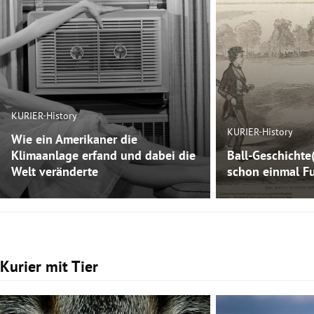
KURIER-History
KURIER-History
Wie ein Amerikaner die
Klimaanlage erfand und dabei die
Ball-Geschichte
Welt veränderte
schon einmal Fu
Kurier mit Tier
Slide 1 von 3