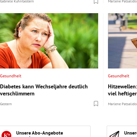
Gabriele Kuhn
Gestern
Marlene Patsalidis
Gesundheit
Gesundheit
Diabetes kann Wechseljahre deutlich
Hitzewellen
verschlimmern
viel heftig
Gestern
Marlene Patsalidis
Unsere Abo-Angebote
Unser