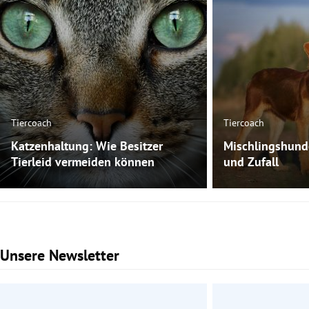
Tiercoach
Tiercoach
Katzenhaltung: Wie Besitzer
Mischlingshund
Tierleid vermeiden können
und Zufall
Unsere Newsletter
Slide 1 von 3